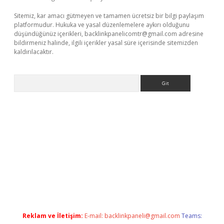
Sitemiz, kar amacı gütmeyen ve tamamen ücretsiz bir bilgi paylaşım
platformudur. Hukuka ve yasal düzenlemelere aykırı olduğunu
düşündüğünüz içerikleri,
backlinkpanelicomtr@gmail.com
adresine
bildirmeniz halinde, ilgili içerikler yasal süre içerisinde sitemizden
kaldırılacaktır.
Arama
asino/
Reklam ve İletişim:
E-mail:
backlinkpaneli@gmail.com
Teams: