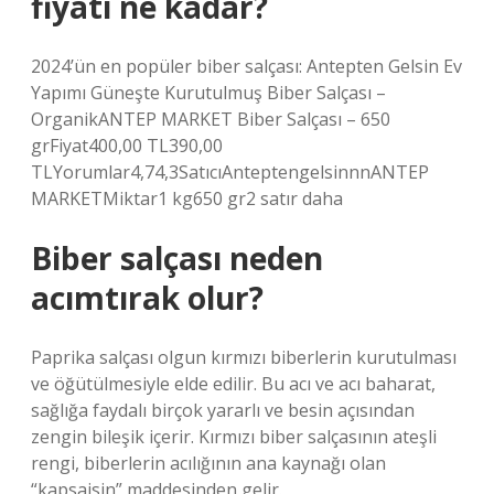
fiyatı ne kadar?
2024’ün en popüler biber salçası: Antepten Gelsin Ev
Yapımı Güneşte Kurutulmuş Biber Salçası –
OrganikANTEP MARKET Biber Salçası – 650
grFiyat400,00 TL390,00
TLYorumlar4,74,3SatıcıAnteptengelsinnnANTEP
MARKETMiktar1 kg650 gr2 satır daha
Biber salçası neden
acımtırak olur?
Paprika salçası olgun kırmızı biberlerin kurutulması
ve öğütülmesiyle elde edilir. Bu acı ve acı baharat,
sağlığa faydalı birçok yararlı ve besin açısından
zengin bileşik içerir. Kırmızı biber salçasının ateşli
rengi, biberlerin acılığının ana kaynağı olan
“kapsaisin” maddesinden gelir.