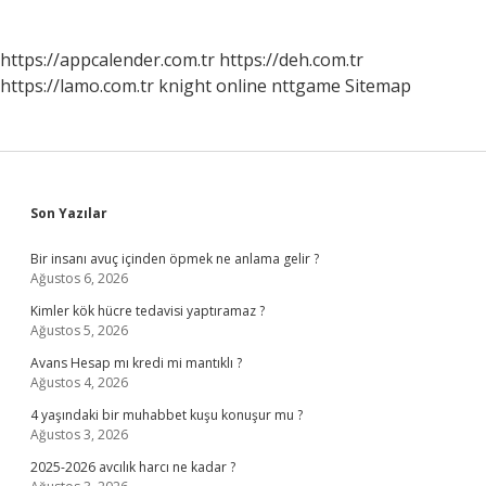
https://appcalender.com.tr
https://deh.com.tr
https://lamo.com.tr
knight online
nttgame
Sitemap
Sidebar
Son Yazılar
Bir insanı avuç içinden öpmek ne anlama gelir ?
Ağustos 6, 2026
Kimler kök hücre tedavisi yaptıramaz ?
Ağustos 5, 2026
Avans Hesap mı kredi mi mantıklı ?
Ağustos 4, 2026
4 yaşındaki bir muhabbet kuşu konuşur mu ?
Ağustos 3, 2026
2025-2026 avcılık harcı ne kadar ?