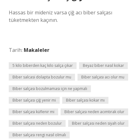
Hassas bir mideniz varsa çiğ acı biber salçası
tüketmekten kaçının.
Tarih:
Makaleler
5 kilo biberden kaç kilo salça çıkar
Beyaz biber nasıl kokar
Biber salcasi dolapta bozulur mu
Biber salçası acı olur mu
Biber salçası bozulmaması için ne yapmalı
Biber salçası çiğ yenir mi
Biber salçası kokar mı
Biber salçası küflenir mi
Biber salçası neden acımtırak olur
Biber salçası neden bozulur
Biber salçası neden siyah olur
Biber salçası rengi nasıl olmalı