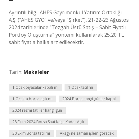
Ayrıntılı bilgi. AHES Gayrimenkul Yatırım Ortaklığı
A.Ş. (“AHES GYO” ve/veya “Şirket”), 21-22-23 Ağustos
2024 tarihlerinde “Tezgah Üstü Satış – Sabit Fiyatlı
Portföy Oluşturma” yöntemi kullanılarak 25,20 TL
sabit fiyatla halka arz edilecektir.
Tarih:
Makaleler
1 Ocak piyasalar kapalı mı
1 Ocak tatil mi
1 Ocakta borsa açık mı
2024 Borsa hangi günler kapalı
2024 resmi tatiller hangi gün
28 Ekim 2024 Borsa Saat Kaça Kadar Açık
30 Ekim Borsa tatil mi
Aksgy ne zaman işlem görecek