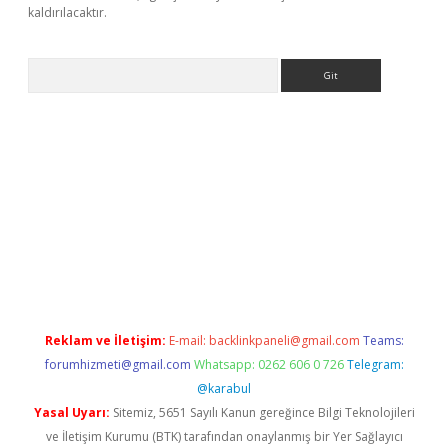
kaldırılacaktır.
Arama
no/
Reklam ve İletişim:
E-mail:
backlinkpaneli@gmail.com
Teams:
forumhizmeti@gmail.com
Whatsapp: 0262 606 0 726
Telegram:
@karabul
Yasal Uyarı:
Sitemiz, 5651 Sayılı Kanun gereğince Bilgi Teknolojileri
ve İletişim Kurumu (BTK) tarafından onaylanmış bir Yer Sağlayıcı