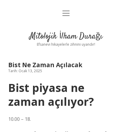
menüyü
Anasayfa
aç
Gizlilik Politikası
Mitolojik İlham Durağı
Yasal Uyarı
Efsanevi hikayelerle zihnini uyandır!
Hakkımızda
Bist Ne Zaman Açılacak
Tarih: Ocak 13, 2025
Bist piyasa ne
zaman açılıyor?
10.00 – 18.