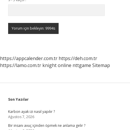
https://appcalender.com.tr
https://deh.com.tr
https://lamo.com.tr
knight online
nttgame
Sitemap
Sidebar
Son Yazılar
Karbon ayak izi nasıl yapılır ?
Ağustos 7, 2026
Bir insanı avuç içinden öpmek ne anlama gelir ?