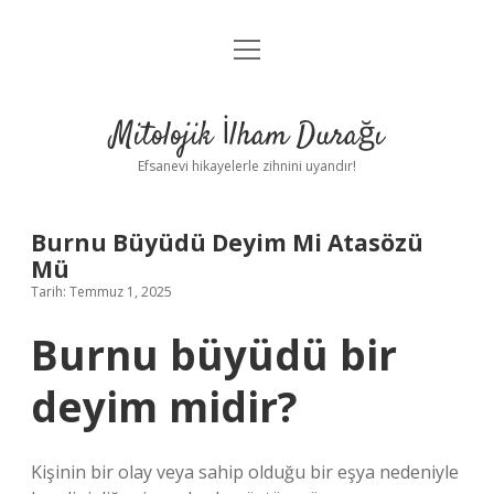
menüyü
Anasayfa
aç
Gizlilik Politikası
Mitolojik İlham Durağı
Yasal Uyarı
Efsanevi hikayelerle zihnini uyandır!
Hakkımızda
Burnu Büyüdü Deyim Mi Atasözü
Mü
Tarih: Temmuz 1, 2025
Burnu büyüdü bir
deyim midir?
Kişinin bir olay veya sahip olduğu bir eşya nedeniyle