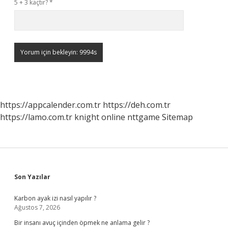
5 + 3 kaçtır?
*
https://appcalender.com.tr
https://deh.com.tr
https://lamo.com.tr
knight online
nttgame
Sitemap
Sidebar
Son Yazılar
Karbon ayak izi nasıl yapılır ?
Ağustos 7, 2026
Bir insanı avuç içinden öpmek ne anlama gelir ?