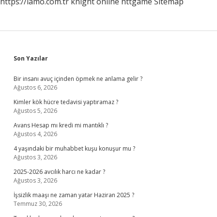
https://lamo.com.tr
knight online
nttgame
Sitemap
Sidebar
Son Yazılar
Bir insanı avuç içinden öpmek ne anlama gelir ?
Ağustos 6, 2026
Kimler kök hücre tedavisi yaptıramaz ?
Ağustos 5, 2026
Avans Hesap mı kredi mi mantıklı ?
Ağustos 4, 2026
4 yaşındaki bir muhabbet kuşu konuşur mu ?
Ağustos 3, 2026
2025-2026 avcılık harcı ne kadar ?
Ağustos 3, 2026
İşsizlik maaşı ne zaman yatar Haziran 2025 ?
Temmuz 30, 2026