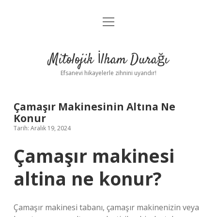
menüyü
Anasayfa
aç
Gizlilik Politikası
Mitolojik İlham Durağı
Yasal Uyarı
Efsanevi hikayelerle zihnini uyandır!
Hakkımızda
Çamaşır Makinesinin Altına Ne
Konur
Tarih: Aralık 19, 2024
Çamaşır makinesi
altina ne konur?
Çamaşır makinesi tabanı, çamaşır makinenizin veya