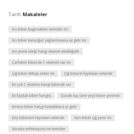
Tarih:
Makaleler
Acı biber bağırsakları temizler mi
Acı biber karaciğer yağlanmasına iyi gelir mi
Acı yeme isteği hangi vitamin eksikliğidir
Çarliston biberde C vitamini var mı
Çiğ biber iltihap söker mi
Çiğ biberin faydaları nelerdir
En çok C vitamini hangi biberde var
En faydalı biber hangisi
Günde kaç tane yeşil biber yenmeli
Kırmızı biber hangi hastalıklara iyi gelir
Köy biberinin faydaları nelerdir
Sivri biber çiğ yenir mi
Vücutta enfeksiyonu ne temizler