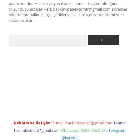
platformudur. Hukuka ve yasal düzenlemelere aykırı olduğunu
düşündüğünüz içerikleri,
backlinkpanelicomtr@gmail.com
adresine
bildirmeniz halinde, ilgili içerikler yasal süre içerisinde sitemizden
kaldırılacaktır.
Arama
t.casino/
Reklam ve İletişim:
E-mail:
backlinkpaneli@gmail.com
Teams:
forumhizmeti@gmail.com
Whatsapp: 0262 606 0 726
Telegram:
@karabul