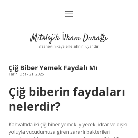
menüyü
Anasayfa
aç
Gizlilik Politikası
Mitolojik İlham Durağı
Yasal Uyarı
Efsanevi hikayelerle zihnini uyandır!
Hakkımızda
Çiğ Biber Yemek Faydalı Mı
Tarih: Ocak 21, 2025
Çiğ biberin faydaları
nelerdir?
Kahvaltıda iki çiğ biber yemek, yiyecek, idrar ve dışkı
yoluyla vücudumuza giren zararlı bakterileri