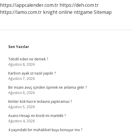
https://appcalender.com.tr
https://deh.com.tr
https://lamo.com.tr
knight online
nttgame
Sitemap
Sidebar
Son Yazılar
Tebdil eden ne demek ?
Ağustos 8, 2026
Karbon ayak izi nasıl yapılır ?
Ağustos 7, 2026
Bir insanı avuç içinden öpmek ne anlama gelir ?
Ağustos 6, 2026
Kimler kök hücre tedavisi yaptıramaz ?
Ağustos 5, 2026
Avans Hesap mı kredi mi mantıklı ?
Ağustos 4, 2026
4 yaşındaki bir muhabbet kuşu konuşur mu ?