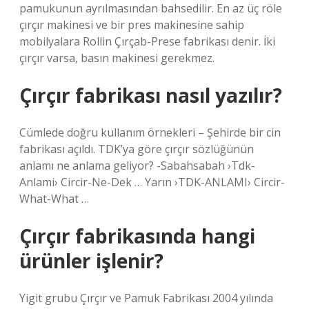
pamukunun ayrılmasından bahsedilir. En az üç röle
çırçır makinesi ve bir pres makinesine sahip
mobilyalara Rollin Çırçab-Prese fabrikası denir. İki
çırçır varsa, basın makinesi gerekmez.
Çırçır fabrikası nasıl yazılır?
Cümlede doğru kullanım örnekleri – Şehirde bir cin
fabrikası açıldı. TDK’ya göre çırçır sözlüğünün
anlamı ne anlama geliyor? -Sabahsabah ›Tdk-
Anlami› Circir-Ne-Dek … Yarın ›TDK-ANLAMI› Circir-
What-What …
Çırçır fabrikasında hangi
ürünler işlenir?
Yigit grubu Çırçır ve Pamuk Fabrikası 2004 yılında