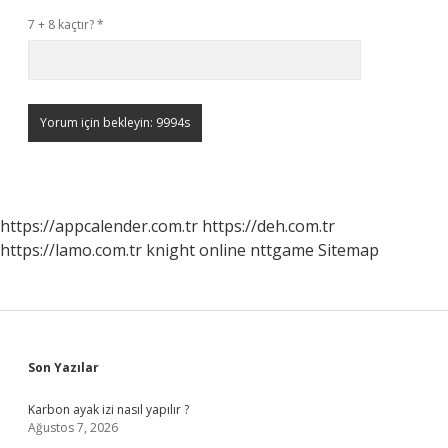
7 + 8 kaçtır?
*
https://appcalender.com.tr
https://deh.com.tr
https://lamo.com.tr
knight online
nttgame
Sitemap
Sidebar
Son Yazılar
Karbon ayak izi nasıl yapılır ?
Ağustos 7, 2026