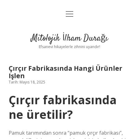
menüyü
Anasayfa
aç
Gizlilik Politikası
Mitolojik İlham Durağı
Yasal Uyarı
Efsanevi hikayelerle zihnini uyandır!
Hakkımızda
Çırçır Fabrikasında Hangi Ürünler
Işlen
Tarih: Mayıs 18, 2025
Çırçır fabrikasında
ne üretilir?
Pamuk tarımından sonra “pamuk çırçır fabrikası”,