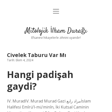
menüyü
Anasayfa
aç
Gizlilik Politikası
Mitolojik İlham Durağı
Yasal Uyarı
Efsanevi hikayelerle zihnini uyandır!
Hakkımızda
Civelek Taburu Var Mı
Tarih: Ekim 4, 2024
Hangi padişah
gaydi?
IV. MuradIV. Murad Murad Gazi مراد رابعİslam
Halifesi Emîrü’l-mü’minîn, İki Kutsal Caminin