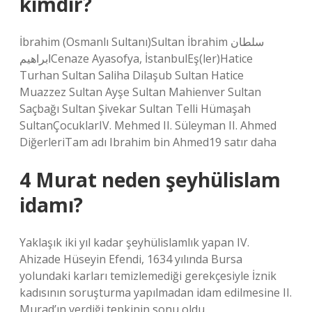
kimdir?
İbrahim (Osmanlı Sultanı)Sultan İbrahim سلطان
ابراهيمCenaze Ayasofya, İstanbulEş(ler)Hatice
Turhan Sultan Saliha Dilaşub Sultan Hatice
Muazzez Sultan Ayşe Sultan Mahienver Sultan
Saçbağı Sultan Şivekar Sultan Telli Hümaşah
SultanÇocuklarIV. Mehmed II. Süleyman II. Ahmed
DiğerleriTam adı Ibrahim bin Ahmed19 satır daha
4 Murat neden şeyhülislam
idamı?
Yaklaşık iki yıl kadar şeyhülislamlık yapan IV.
Ahizade Hüseyin Efendi, 1634 yılında Bursa
yolundaki karları temizlemediği gerekçesiyle İznik
kadısının soruşturma yapılmadan idam edilmesine II.
Murad’ın verdiği tepkinin sonu oldu.