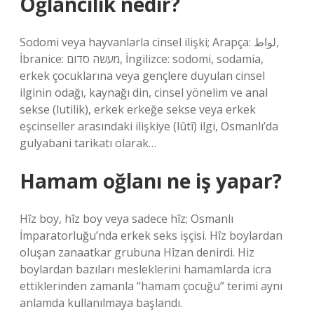
Oğlancılık nedir?
Sodomi veya hayvanlarla cinsel ilişki; Arapça: لواط‎,
İbranice: מעשה סדום, İngilizce: sodomi, sodamia,
erkek çocuklarına veya gençlere duyulan cinsel
ilginin odağı, kaynağı din, cinsel yönelim ve anal
sekse (lutilik), erkek erkeğe sekse veya erkek
eşcinseller arasındaki ilişkiye (lûtî) ilgi, Osmanlı’da
gulyabani tarikatı olarak…
Hamam oğlanı ne iş yapar?
Hîz boy, hîz boy veya sadece hîz; Osmanlı
İmparatorluğu’nda erkek seks işçisi. Hîz boylardan
oluşan zanaatkar grubuna Hîzan denirdi. Hiz
boylardan bazıları mesleklerini hamamlarda icra
ettiklerinden zamanla “hamam çocuğu” terimi aynı
anlamda kullanılmaya başlandı.