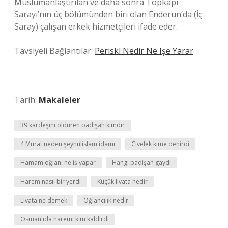
Müslümanlaştırılan ve daha sonra Topkapı
Sarayı’nın üç bölümünden biri olan Enderun’da (İç
Saray) çalışan erkek hizmetçileri ifade eder.
Tavsiyeli Bağlantılar:
Periskl Nedir Ne Işe Yarar
Tarih:
Makaleler
39 kardeşini öldüren padişah kimdir
4 Murat neden şeyhülislam idamı
Civelek kime denirdi
Hamam oğlanı ne iş yapar
Hangi padişah gaydi
Harem nasıl bir yerdi
Küçük livata nedir
Livata ne demek
Oğlancılık nedir
Osmanlıda haremi kim kaldırdı