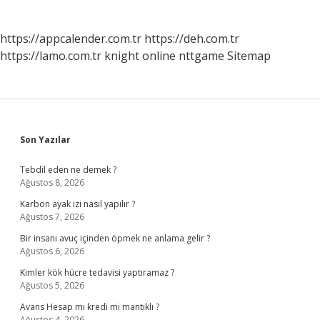
https://appcalender.com.tr
https://deh.com.tr
https://lamo.com.tr
knight online
nttgame
Sitemap
Sidebar
Son Yazılar
Tebdil eden ne demek ?
Ağustos 8, 2026
Karbon ayak izi nasıl yapılır ?
Ağustos 7, 2026
Bir insanı avuç içinden öpmek ne anlama gelir ?
Ağustos 6, 2026
Kimler kök hücre tedavisi yaptıramaz ?
Ağustos 5, 2026
Avans Hesap mı kredi mi mantıklı ?
Ağustos 4, 2026