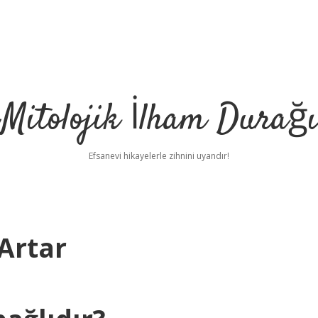
Mitolojik İlham Durağı
Efsanevi hikayelerle zihnini uyandır!
Artar