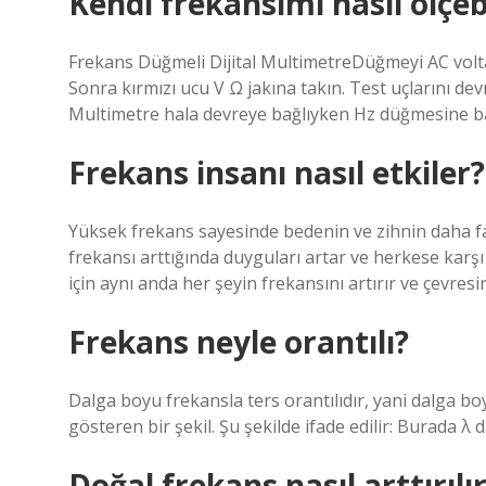
Kendi frekansımı nasıl ölçeb
Frekans Düğmeli Dijital MultimetreDüğmeyi AC voltaj
Sonra kırmızı ucu V Ω jakına takın. Test uçlarını d
Multimetre hala devreye bağlıyken Hz düğmesine b
Frekans insanı nasıl etkiler?
Yüksek frekans sayesinde bedenin ve zihnin daha faz
frekansı arttığında duyguları artar ve herkese karşı 
için aynı anda her şeyin frekansını artırır ve çevresi
Frekans neyle orantılı?
Dalga boyu frekansla ters orantılıdır, yani dalga boy
gösteren bir şekil. Şu şekilde ifade edilir: Burada λ 
Doğal frekans nasıl arttırılı