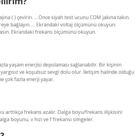
ilirim?
ına ( ) çevirin. … Önce siyah test ucunu COM jakına takın.
evreye bağlayın. … Ekrandaki voltaj ölçümünü okuyun.
asın. Ekrandaki frekans ölçümünü okuyun.
la yaşam enerjisi depolaması sağlanabilir. Bir kişinin
yargısız ve koşulsuz sevgi dolu olur. İletişim halinde olduğu
ne çok fazla enerji yayar.
u arttıkça frekans azalır. Dalga boyu/frekans ilişkisini
dalga boyunu, v hızı ve f frekansı simgeler.
r?