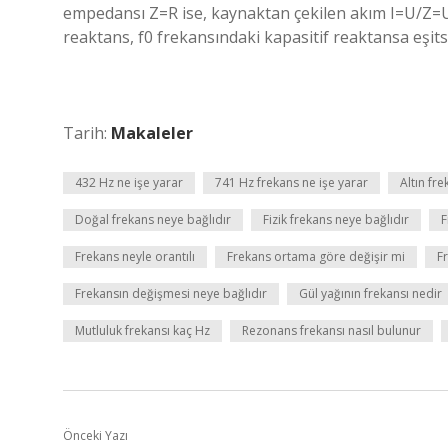
empedansı Z=R ise, kaynaktan çekilen akım I=U/Z=U/R
reaktans, f0 frekansındaki kapasitif reaktansa eşits
Tarih:
Makaleler
432 Hz ne işe yarar
741 Hz frekans ne işe yarar
Altın fr
Doğal frekans neye bağlıdır
Fizik frekans neye bağlıdır
F
Frekans neyle orantılı
Frekans ortama göre değişir mi
F
Frekansın değişmesi neye bağlıdır
Gül yağının frekansı nedir
Mutluluk frekansı kaç Hz
Rezonans frekansı nasıl bulunur
Önceki Yazı