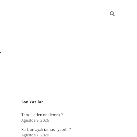
Sidebar
Son Yazılar
https://ilbet.casi
Tebdil eden ne demek ?
Ağustos 8, 2026
Karbon ayak izi nasıl yapılır ?
Ağustos 7, 2026