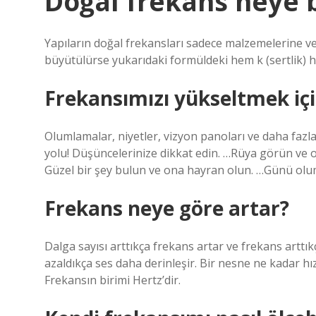
Doğal frekans neye b
Yapıların doğal frekansları sadece malzemelerine ve
büyütülürse yukarıdaki formüldeki hem k (sertlik) he
Frekansımızı yükseltmek içi
Olumlamalar, niyetler, vizyon panoları ve daha fazl
yolu! Düşüncelerinize dikkat edin. …Rüya görün ve o
Güzel bir şey bulun ve ona hayran olun. …Günü olu
Frekans neye göre artar?
Dalga sayısı arttıkça frekans artar ve frekans arttıkç
azaldıkça ses daha derinleşir. Bir nesne ne kadar hız
Frekansın birimi Hertz’dir.