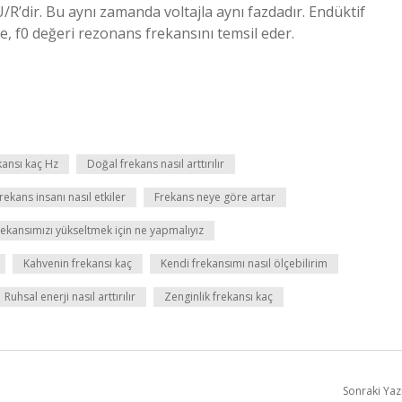
’dir. Bu aynı zamanda voltajla aynı fazdadır. Endüktif
e, f0 değeri rezonans frekansını temsil eder.
ekansı kaç Hz
Doğal frekans nasıl arttırılır
rekans insanı nasıl etkiler
Frekans neye göre artar
rekansımızı yükseltmek için ne yapmalıyız
Kahvenin frekansı kaç
Kendi frekansımı nasıl ölçebilirim
Ruhsal enerji nasıl arttırılır
Zenginlik frekansı kaç
Sonraki Yaz