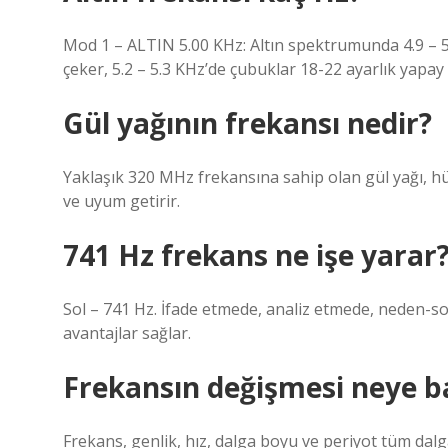
Mod 1 – ALTIN ​​5.00 KHz: Altın spektrumunda 4.9 – 5
çeker, 5.2 – 5.3 KHz’de çubuklar 18-22 ayarlık yapay al
Gül yağının frekansı nedir?
Yaklaşık 320 MHz frekansına sahip olan gül yağı, hüc
ve uyum getirir.
741 Hz frekans ne işe yarar
Sol – 741 Hz. İfade etmede, analiz etmede, neden-s
avantajlar sağlar.
Frekansın değişmesi neye ba
Frekans, genlik, hız, dalga boyu ve periyot tüm dalga