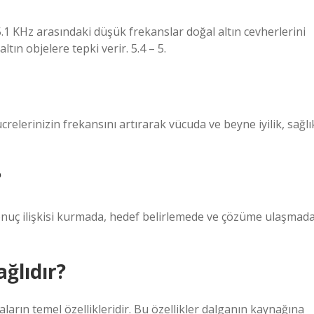
.1 KHz arasındaki düşük frekanslar doğal altın cevherlerini
tın objelere tepki verir. 5.4 – 5.
relerinizin frekansını artırarak vücuda ve beyne iyilik, sağlı
?
onuç ilişkisi kurmada, hedef belirlemede ve çözüme ulaşmad
ğlıdır?
ların temel özellikleridir. Bu özellikler dalganın kaynağına