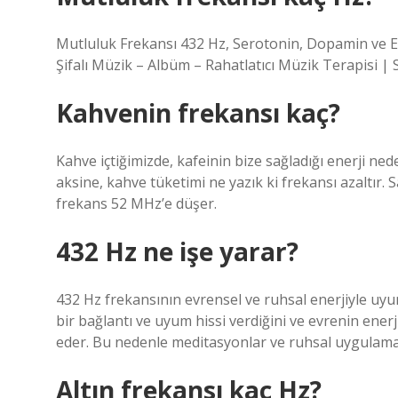
Mutluluk Frekansı 432 Hz, Serotonin, Dopamin ve Endo
Şifalı Müzik – Albüm – Rahatlatıcı Müzik Terapisi | S
Kahvenin frekansı kaç?
Kahve içtiğimizde, kafeinin bize sağladığı enerji nede
aksine, kahve tüketimi ne yazık ki frekansı azaltır. S
frekans 52 MHz’e düşer.
432 Hz ne işe yarar?
432 Hz frekansının evrensel ve ruhsal enerjiyle uyum
bir bağlantı ve uyum hissi verdiğini ve evrenin enerj
eder. Bu nedenle meditasyonlar ve ruhsal uygulamala
Altın frekansı kaç Hz?