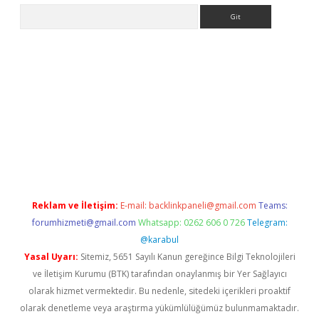
Arama
sino/
Reklam ve İletişim:
E-mail:
backlinkpaneli@gmail.com
Teams:
forumhizmeti@gmail.com
Whatsapp: 0262 606 0 726
Telegram:
@karabul
Yasal Uyarı:
Sitemiz, 5651 Sayılı Kanun gereğince Bilgi Teknolojileri
ve İletişim Kurumu (BTK) tarafından onaylanmış bir Yer Sağlayıcı
olarak hizmet vermektedir. Bu nedenle, sitedeki içerikleri proaktif
olarak denetleme veya araştırma yükümlülüğümüz bulunmamaktadır.