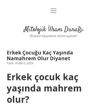
menüyü
Anasayfa
aç
Gizlilik Politikası
Mitolojik İlham Durağı
Yasal Uyarı
Efsanevi hikayelerle zihnini uyandır!
Hakkımızda
Erkek Çocuğu Kaç Yaşında
Namahrem Olur Diyanet
Tarih: Aralık 6, 2024
Erkek çocuk kaç
yaşında mahrem
olur?