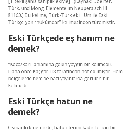
[1. tekil şahıs sahiplik ekiyle]”. (Kaynak: Doerfer,
Türk. und Mong. Elemente im Neupersisch III
§1163.) Bu kelime, Türk-Türk eki +Um ile Eski
Türkçe χān “hükümdar” kelimesinden türemiştir.
Eski Türkçede eş hanım ne
demek?
“Koca/karı” anlamına gelen yaygın bir kelimedir.
Daha önce Kaşgarlı18 tarafından not edilmiştir. Hem
belgelerde hem de bazı yayınlarda görülen bir
kelimedir.
Eski Türkçe hatun ne
demek?
Osmanlı döneminde, hatun terimi kadınlar için bir