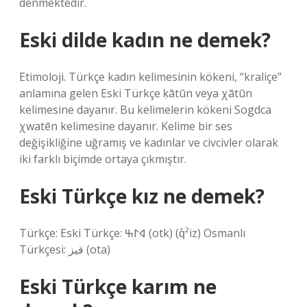
denmektedir.
Eski dilde kadın ne demek?
Etimoloji. Türkçe kadın kelimesinin kökeni, “kraliçe”
anlamına gelen Eski Türkçe ḳātūn veya χātūn
kelimesine dayanır. Bu kelimelerin kökeni Sogdca
χwatēn kelimesine dayanır. Kelime bir ses
değişikliğine uğramış ve kadınlar ve civcivler olarak
iki farklı biçimde ortaya çıkmıştır.
Eski Türkçe kız ne demek?
Türkçe: Eski Türkçe: 𐰶𐰃𐰕‎ (otk) (q̊²iz) Osmanlı
Türkçesi: قیز‎ (ota)
Eski Türkçe karım ne