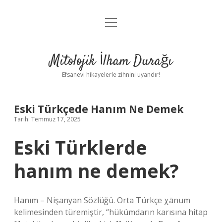
menüyü
Anasayfa
aç
Gizlilik Politikası
Mitolojik İlham Durağı
Yasal Uyarı
Efsanevi hikayelerle zihnini uyandır!
Hakkımızda
Eski Türkçede Hanım Ne Demek
Tarih: Temmuz 17, 2025
Eski Türklerde
hanım ne demek?
Hanım – Nişanyan Sözlüğü. Orta Türkçe χānum
kelimesinden türemiştir, “hükümdarın karısına hitap