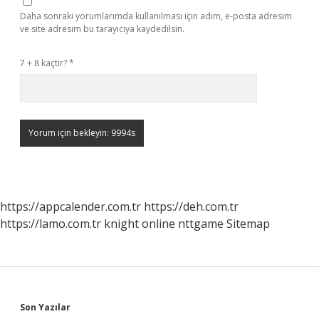
Daha sonraki yorumlarımda kullanılması için adım, e-posta adresim
ve site adresim bu tarayıcıya kaydedilsin.
7 + 8 kaçtır?
*
https://appcalender.com.tr
https://deh.com.tr
https://lamo.com.tr
knight online
nttgame
Sitemap
Sidebar
Son Yazılar