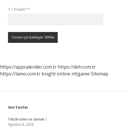
7 + 8 kaçtır?
*
https://appcalender.com.tr
https://deh.com.tr
https://lamo.com.tr
knight online
nttgame
Sitemap
Sidebar
Son Yazılar
Tebdil eden ne demek ?
Ağustos 8, 2026