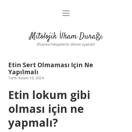
menüyü
Anasayfa
aç
Gizlilik Politikası
Mitolojik İlham Durağı
Yasal Uyarı
Efsanevi hikayelerle zihnini uyandır!
Hakkımızda
Etin Sert Olmaması Için Ne
Yapılmalı
Tarih: Kasım 16, 2024
Etin lokum gibi
olması için ne
yapmalı?