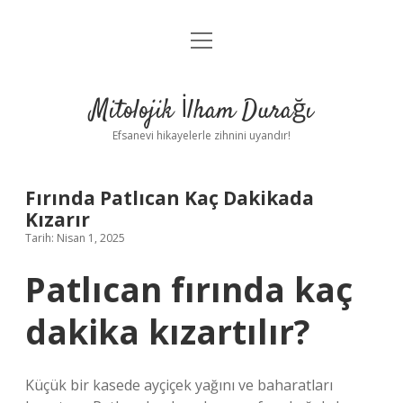
menüyü
Anasayfa
aç
Gizlilik Politikası
Mitolojik İlham Durağı
Yasal Uyarı
Efsanevi hikayelerle zihnini uyandır!
Hakkımızda
Fırında Patlıcan Kaç Dakikada
Kızarır
Tarih: Nisan 1, 2025
Patlıcan fırında kaç
dakika kızartılır?
Küçük bir kasede ayçiçek yağını ve baharatları