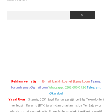
Arama
sino/
Reklam ve İletişim:
E-mail:
backlinkpaneli@gmail.com
Teams:
forumhizmeti@gmail.com
Whatsapp: 0262 606 0 726
Telegram:
@karabul
Yasal Uyarı:
Sitemiz, 5651 Sayılı Kanun gereğince Bilgi Teknolojileri
ve İletişim Kurumu (BTK) tarafından onaylanmış bir Yer Sağlayıcı
olarak hizmet vermektedir. Bu nedenle, sitedeki içerikleri proaktif