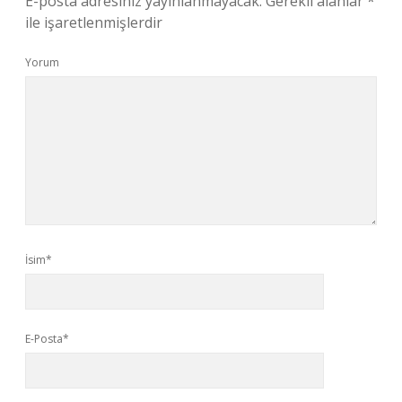
E-posta adresiniz yayınlanmayacak.
Gerekli alanlar
*
ile işaretlenmişlerdir
Yorum
İsim*
E-Posta*