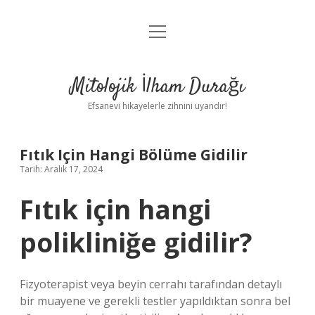
menüyü
Anasayfa
aç
Gizlilik Politikası
Mitolojik İlham Durağı
Yasal Uyarı
Efsanevi hikayelerle zihnini uyandır!
Hakkımızda
Fıtık Için Hangi Bölüme Gidilir
Tarih: Aralık 17, 2024
Fıtık için hangi
polikliniğe gidilir?
Fizyoterapist veya beyin cerrahı tarafından detaylı
bir muayene ve gerekli testler yapıldıktan sonra bel