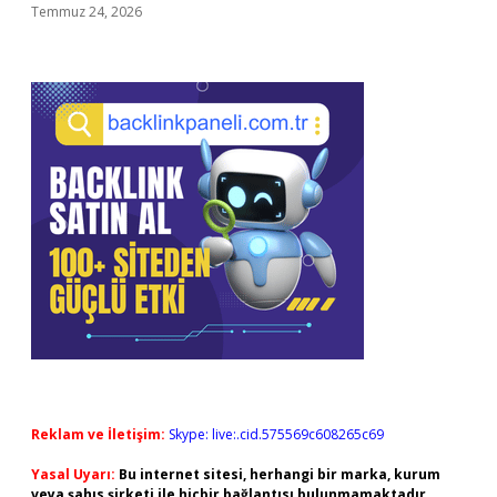
Temmuz 24, 2026
Reklam ve İletişim:
Skype: live:.cid.575569c608265c69
Yasal Uyarı:
Bu internet sitesi, herhangi bir marka, kurum
veya şahıs şirketi ile hiçbir bağlantısı bulunmamaktadır.