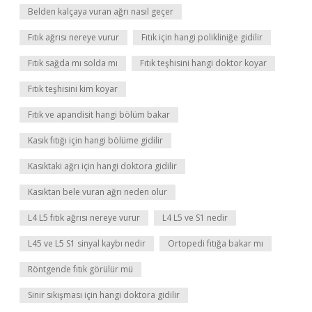
Belden kalçaya vuran ağrı nasıl geçer
Fıtık ağrısı nereye vurur
Fıtık için hangi polikliniğe gidilir
Fıtık sağda mı solda mı
Fıtık teşhisini hangi doktor koyar
Fıtık teşhisini kim koyar
Fıtık ve apandisit hangi bölüm bakar
Kasık fıtığı için hangi bölüme gidilir
Kasıktaki ağrı için hangi doktora gidilir
Kasıktan bele vuran ağrı neden olur
L4 L5 fıtık ağrısı nereye vurur
L4 L5 ve S1 nedir
L45 ve L5 S1 sinyal kaybı nedir
Ortopedi fıtığa bakar mı
Röntgende fıtık görülür mü
Sinir sıkışması için hangi doktora gidilir