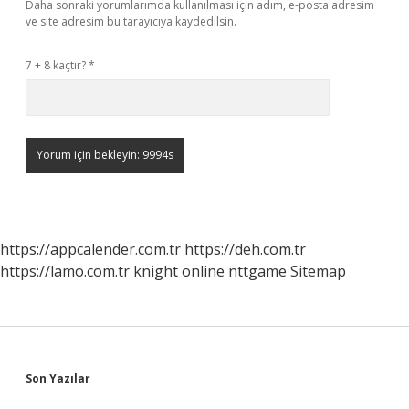
Daha sonraki yorumlarımda kullanılması için adım, e-posta adresim
ve site adresim bu tarayıcıya kaydedilsin.
7 + 8 kaçtır?
*
https://appcalender.com.tr
https://deh.com.tr
https://lamo.com.tr
knight online
nttgame
Sitemap
Sidebar
Son Yazılar