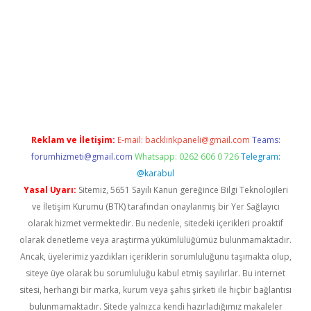
ino/
Reklam ve İletişim:
E-mail:
backlinkpaneli@gmail.com
Teams:
forumhizmeti@gmail.com
Whatsapp: 0262 606 0 726
Telegram:
@karabul
Yasal Uyarı:
Sitemiz, 5651 Sayılı Kanun gereğince Bilgi Teknolojileri
ve İletişim Kurumu (BTK) tarafından onaylanmış bir Yer Sağlayıcı
olarak hizmet vermektedir. Bu nedenle, sitedeki içerikleri proaktif
olarak denetleme veya araştırma yükümlülüğümüz bulunmamaktadır.
Ancak, üyelerimiz yazdıkları içeriklerin sorumluluğunu taşımakta olup,
siteye üye olarak bu sorumluluğu kabul etmiş sayılırlar. Bu internet
sitesi, herhangi bir marka, kurum veya şahıs şirketi ile hiçbir bağlantısı
bulunmamaktadır. Sitede yalnızca kendi hazırladığımız makaleler