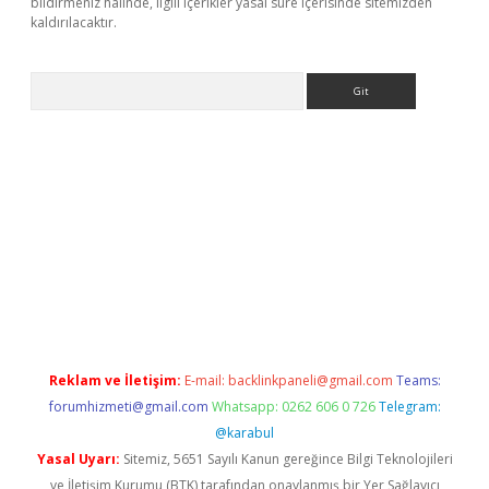
bildirmeniz halinde, ilgili içerikler yasal süre içerisinde sitemizden
kaldırılacaktır.
Arama
et.casino/
Reklam ve İletişim:
E-mail:
backlinkpaneli@gmail.com
Teams:
forumhizmeti@gmail.com
Whatsapp: 0262 606 0 726
Telegram:
@karabul
Yasal Uyarı:
Sitemiz, 5651 Sayılı Kanun gereğince Bilgi Teknolojileri
ve İletişim Kurumu (BTK) tarafından onaylanmış bir Yer Sağlayıcı