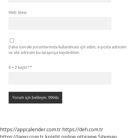
Web Sitesi
Daha sonraki yorumlarımda kullanılması için adım, e-posta adresim
ve site adresim bu tarayıcıya kaydedilsin.
6 + 2 kaçtır?
*
https://appcalender.com.tr
https://deh.com.tr
https://lamo.com.tr
knight online
nttgame
Sitemap