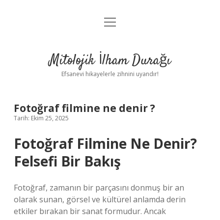
menüyü
Anasayfa
aç
Gizlilik Politikası
Mitolojik İlham Durağı
Yasal Uyarı
Efsanevi hikayelerle zihnini uyandır!
Hakkımızda
Fotoğraf filmine ne denir ?
Tarih: Ekim 25, 2025
Fotoğraf Filmine Ne Denir?
Felsefi Bir Bakış
Fotoğraf, zamanın bir parçasını donmuş bir an
olarak sunan, görsel ve kültürel anlamda derin
etkiler bırakan bir sanat formudur. Ancak