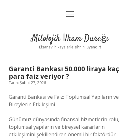
menüyü
Anasayfa
aç
Gizlilik Politikası
Mitolojik İlham Durağı
Yasal Uyarı
Efsanevi hikayelerle zihnini uyandır!
Hakkımızda
Garanti Bankası 50.000 liraya kaç
para faiz veriyor ?
Tarih: Şubat 27, 2026
Garanti Bankası ve Faiz: Toplumsal Yapıların ve
Bireylerin Etkileşimi
Günümüz dünyasında finansal hizmetlerin rolü,
toplumsal yapıların ve bireysel kararların
etkileşimini şekillendiren önemli bir faktördür.