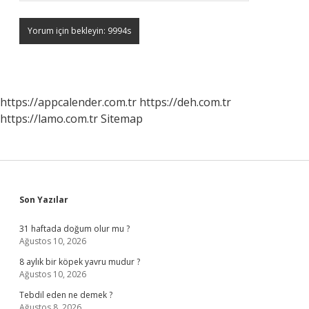
https://appcalender.com.tr
https://deh.com.tr
https://lamo.com.tr
Sitemap
Sidebar
Son Yazılar
31 haftada doğum olur mu ?
Ağustos 10, 2026
8 aylık bir köpek yavru mudur ?
Ağustos 10, 2026
Tebdil eden ne demek ?
Ağustos 8, 2026