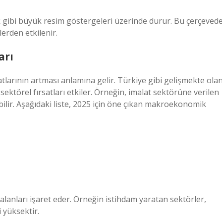
k gibi büyük resim göstergeleri üzerinde durur. Bu çerçeved
lerden etkilenir.
arı
atlarının artması anlamına gelir. Türkiye gibi gelişmekte ola
ektörel fırsatları etkiler. Örneğin, imalat sektörüne verilen
abilir. Aşağıdaki liste, 2025 için öne çıkan makroekonomik
lanları işaret eder. Örneğin istihdam yaratan sektörler,
i yüksektir.