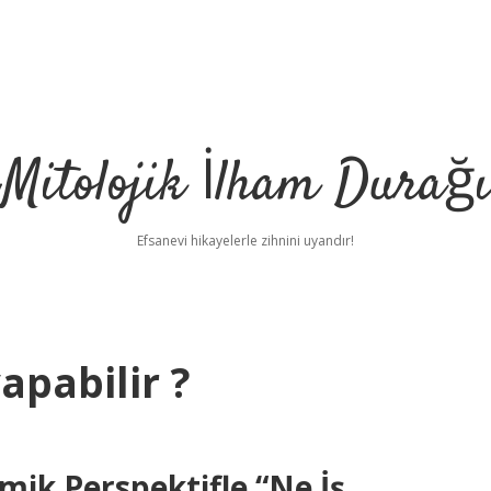
Mitolojik İlham Durağı
Efsanevi hikayelerle zihnini uyandır!
apabilir ?
mik Perspektifle “Ne İş