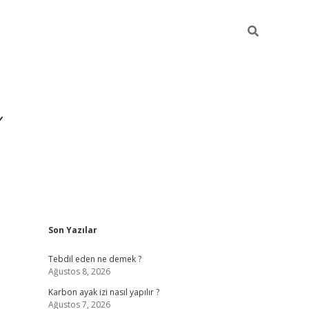
Sidebar
Son Yazılar
https://ilbet.casino/
Tebdil eden ne demek ?
Ağustos 8, 2026
Karbon ayak izi nasıl yapılır ?
Ağustos 7, 2026