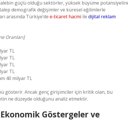
r. Talebin güçlü olduğu sektörler, yüksek büyüme potansiyelin
 talep demografik değişimler ve küresel eğilimlerle
ları arasında Türkiye’de
e‑ticaret hacmi
ile
dijital reklam
me Oranları]
ilyar TL
ilyar TL
ilyar TL
ilyar TL
lam 40 milyar TL
ü gösterir. Ancak genç girişimciler için kritik olan, bu
tin ne düzeyde olduğunu analiz etmektir.
 Ekonomik Göstergeler ve