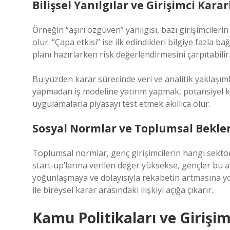
Bilişsel Yanılgılar ve Girişimci Karar
Örneğin “aşırı özgüven” yanılgısı, bazı girişimcile
olur. “Çapa etkisi” ise ilk edindikleri bilgiye fazla ba
planı hazırlarken risk değerlendirmesini çarpıtabilir
Bu yüzden karar sürecinde veri ve analitik yaklaşıml
yapmadan iş modeline yatırım yapmak, potansiyel kay
uygulamalarla piyasayı test etmek akıllıca olur.
Sosyal Normlar ve Toplumsal Beklen
Toplumsal normlar, genç girişimcilerin hangi sektörl
start‑up’larına verilen değer yüksekse, gençler bu al
yoğunlaşmaya ve dolayısıyla rekabetin artmasına yo
ile bireysel karar arasındaki ilişkiyi açığa çıkarır.
Kamu Politikaları ve Girişim