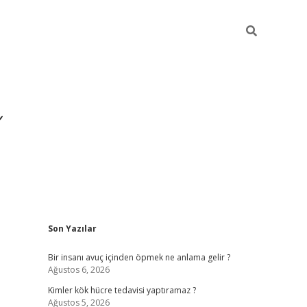
Sidebar
Son Yazılar
https://ilbet.casino/
Bir insanı avuç içinden öpmek ne anlama gelir ?
Ağustos 6, 2026
Kimler kök hücre tedavisi yaptıramaz ?
Ağustos 5, 2026