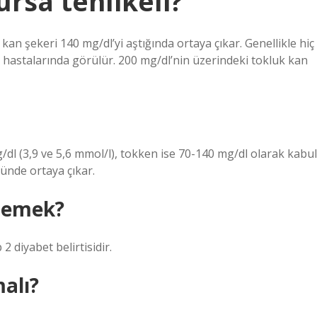
ursa tehlikeli?
 kan şekeri 140 mg/dl’yi aştığında ortaya çıkar. Genellikle hiç
 hastalarında görülür. 200 mg/dl’nin üzerindeki tokluk kan
/dl (3,9 ve 5,6 mmol/l), tokken ise 70-140 mg/dl olarak kabul
ğünde ortaya çıkar.
 demek?
2 diyabet belirtisidir.
malı?