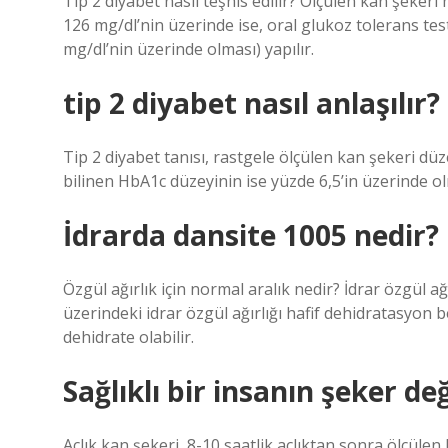
Tip 2 diyabet nasıl teşhis edilir? Ölçülen kan şeker
126 mg/dl’nin üzerinde ise, oral glukoz tolerans tes
mg/dl’nin üzerinde olması) yapılır.
tip 2 diyabet nasıl anlaşılır?
Tip 2 diyabet tanısı, rastgele ölçülen kan şekeri düz
bilinen HbA1c düzeyinin ise yüzde 6,5’in üzerinde o
İdrarda dansite 1005 nedir?
Özgül ağırlık için normal aralık nedir? İdrar özgül ağ
üzerindeki idrar özgül ağırlığı hafif dehidratasyon b
dehidrate olabilir.
Sağlıklı bir insanın şeker de
Açlık kan şekeri, 8-10 saatlik açlıktan sonra ölçülen k