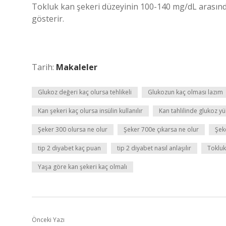
Tokluk kan şekeri düzeyinin 100-140 mg/dL arasında
gösterir.
Tarih:
Makaleler
Glukoz değeri kaç olursa tehlikeli
Glukozun kaç olması lazım
Kan şekeri kaç olursa insülin kullanılır
Kan tahlilinde glukoz yü
Şeker 300 olursa ne olur
Şeker 700e çıkarsa ne olur
Şeke
tip 2 diyabet kaç puan
tip 2 diyabet nasıl anlaşılır
Tokluk
Yaşa göre kan şekeri kaç olmalı
Önceki Yazı