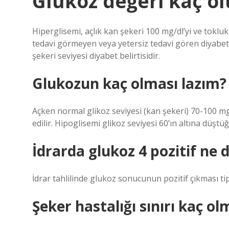
Glukoz değeri kaç ol
Hiperglisemi, açlık kan şekeri 100 mg/dl’yi ve tokluk
tedavi görmeyen veya yetersiz tedavi gören diyabet
şekeri seviyesi diyabet belirtisidir.
Glukozun kaç olması lazım?
Açken normal glikoz seviyesi (kan şekeri) 70-100 mg
edilir. Hipoglisemi glikoz seviyesi 60’ın altına düştü
İdrarda glukoz 4 pozitif ne
İdrar tahlilinde glukoz sonucunun pozitif çıkması tip 
Şeker hastalığı sınırı kaç ol