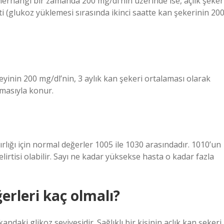
i herhangi bir zamanda 200 mg/dl’nin üzerinde ise, açlık şeker
ti (glukoz yüklemesi sırasında ikinci saatte kan şekerinin 20
eyinin 200 mg/dl’nin, 3 aylık kan şekeri ortalaması olarak
lmasıyla konur.
ırlığı için normal değerler 1005 ile 1030 arasındadır. 1010’un
elirtisi olabilir. Sayı ne kadar yüksekse hasta o kadar fazla
ğerleri kaç olmalı?
andaki glikoz seviyesidir. Sağlıklı bir kişinin açlık kan şekeri