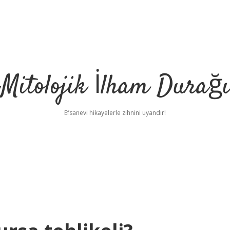
Mitolojik İlham Durağı
Efsanevi hikayelerle zihnini uyandır!