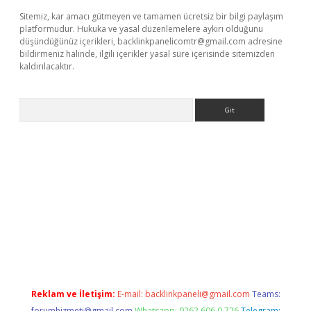
Sitemiz, kar amacı gütmeyen ve tamamen ücretsiz bir bilgi paylaşım
platformudur. Hukuka ve yasal düzenlemelere aykırı olduğunu
düşündüğünüz içerikleri,
backlinkpanelicomtr@gmail.com
adresine
bildirmeniz halinde, ilgili içerikler yasal süre içerisinde sitemizden
kaldırılacaktır.
Arama
t.casino/
Reklam ve İletişim:
E-mail:
backlinkpaneli@gmail.com
Teams:
forumhizmeti@gmail.com
Whatsapp: 0262 606 0 726
Telegram: