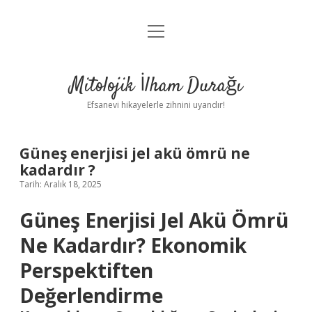
menüyü
Anasayfa
aç
Gizlilik Politikası
Mitolojik İlham Durağı
Yasal Uyarı
Efsanevi hikayelerle zihnini uyandır!
Hakkımızda
Güneş enerjisi jel akü ömrü ne
kadardır ?
Tarih: Aralık 18, 2025
Güneş Enerjisi Jel Akü Ömrü
Ne Kadardır? Ekonomik
Perspektiften
Değerlendirme