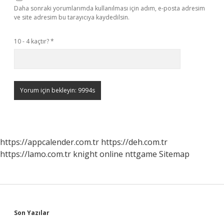
Daha sonraki yorumlarımda kullanılması için adım, e-posta adresim
ve site adresim bu tarayıcıya kaydedilsin.
10 - 4 kaçtır?
*
https://appcalender.com.tr
https://deh.com.tr
https://lamo.com.tr
knight online
nttgame
Sitemap
Sidebar
Son Yazılar