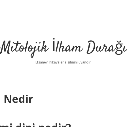
Mitolojik İlham Durağı
Efsanevi hikayelerle zihnini uyandır!
i Nedir