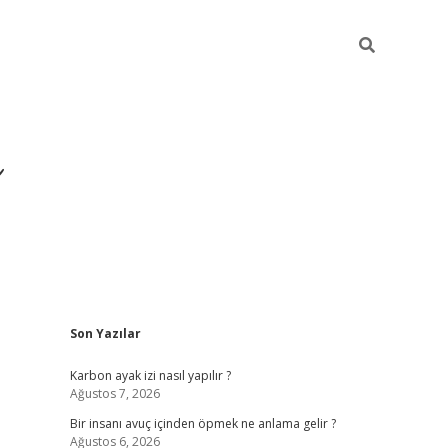
Sidebar
Son Yazılar
https://ilbet.casino
Karbon ayak izi nasıl yapılır ?
Ağustos 7, 2026
Bir insanı avuç içinden öpmek ne anlama gelir ?
Ağustos 6, 2026