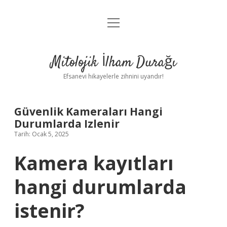
menüyü
Anasayfa
aç
Gizlilik Politikası
Mitolojik İlham Durağı
Yasal Uyarı
Efsanevi hikayelerle zihnini uyandır!
Hakkımızda
Güvenlik Kameraları Hangi
Durumlarda Izlenir
Tarih: Ocak 5, 2025
Kamera kayıtları
hangi durumlarda
istenir?