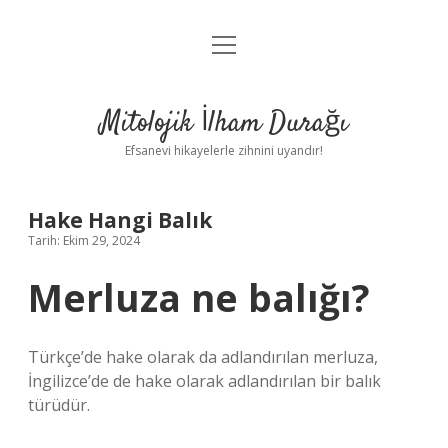
menüyü
Anasayfa
aç
Gizlilik Politikası
Mitolojik İlham Durağı
Yasal Uyarı
Efsanevi hikayelerle zihnini uyandır!
Hakkımızda
Hake Hangi Balık
Tarih: Ekim 29, 2024
Merluza ne balığı?
Türkçe’de hake olarak da adlandırılan merluza,
İngilizce’de de hake olarak adlandırılan bir balık
türüdür.