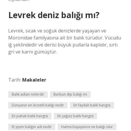
Levrek deniz balığı mı?
Levrek, sıcak ve soğuk denizlerde yaşayan ve
Moronidae familyasına ait bir balık türüdür. Vücudu
iğ şeklindedir ve derisi büyük pullarla kaplıdır, sırtı
gri ve karnı gümüştür.
Tarih:
Makaleler
Balık adları nelerdir
Barbun dip balığı mı
Dünyanın en lezzetli balığı nedir
En faydalı balık hangisi
En pahalı balık hangisi
En yağsız balık hangisi
Et yiyen balığın adı nedir
Hamsi büyüyünce ne balığı olur