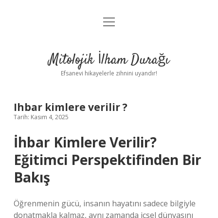
menüyü
Anasayfa
aç
Gizlilik Politikası
Mitolojik İlham Durağı
Yasal Uyarı
Efsanevi hikayelerle zihnini uyandır!
Hakkımızda
Ihbar kimlere verilir ?
Tarih: Kasım 4, 2025
İhbar Kimlere Verilir?
Eğitimci Perspektifinden Bir
Bakış
Öğrenmenin gücü, insanın hayatını sadece bilgiyle
donatmakla kalmaz, aynı zamanda içsel dünyasını