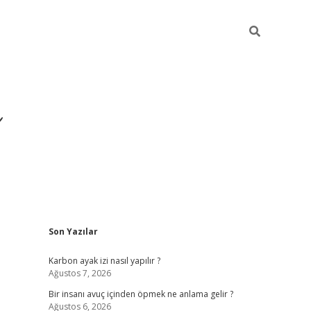
Sidebar
Son Yazılar
https://ilbet.cas
Karbon ayak izi nasıl yapılır ?
Ağustos 7, 2026
Bir insanı avuç içinden öpmek ne anlama gelir ?
Ağustos 6, 2026