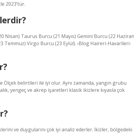
cle 2023’tür.
lerdir?
, 20 Nisan) Taurus Burcu (21 Mayıs) Gemini Burcu (22 Haziran
 Temmuz) Virgo Burcu (23 Eylül). ›Blog Haireri-Havarìleri-
r?
 Ölçek belirtileri ile iyi olur. Aynı zamanda, yangın grubu
balık, yengeç ve akrep işaretleri klasik ikizlere kıyasla çok
r?
klerini ve duygularını çok iyi analiz ederler. İkizler, bölgedeki