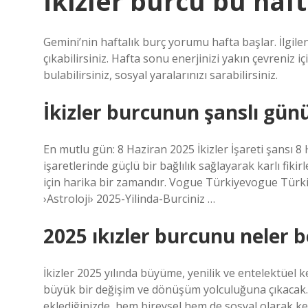
İkizler burcu bu haf
Gemini’nin haftalık burç yorumu hafta başlar. İlgil
çıkabilirsiniz. Hafta sonu enerjinizi yakın çevreniz iç
bulabilirsiniz, sosyal yaralarınızı sarabilirsiniz.
İkizler burcunun şanslı gü
En mutlu gün: 8 Haziran 2025 İkizler İşareti şansı 8 
işaretlerinde güçlü bir bağlılık sağlayarak karlı fikirl
için harika bir zamandır. Vogue Türkiyevogue Türki
›Astroloji› 2025-Yilinda-Burciniz …
2025 ıkızler burcunu neler b
İkizler 2025 yılında büyüme, yenilik ve entelektüel k
büyük bir değişim ve dönüşüm yolculuğuna çıkacak. Bu
eklediğinizde, hem bireysel hem de sosyal olarak ke