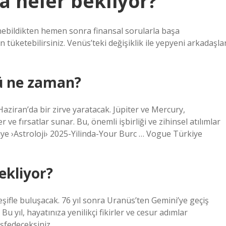
ta neler bekliyor?
enebildikten hemen sonra finansal sorularla başa
in tüketebilirsiniz. Venüs’teki değişiklik ile yepyeni arkadaşla
nü ne zaman?
Haziran’da bir zirve yaratacak. Jüpiter ve Mercury,
er ve fırsatlar sunar. Bu, önemli işbirliği ve zihinsel atılımlar
ye ›Astroloji› 2025-Yilinda-Your Burc … Vogue Türkiye
ekliyor?
eşifle buluşacak. 76 yıl sonra Uranüs’ten Gemini’ye geçiş
 yıl, hayatınıza yenilikçi fikirler ve cesur adımlar
şfedeceksiniz.