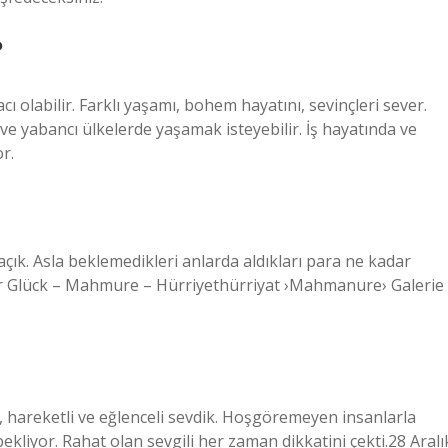
?
cı olabilir. Farklı yaşamı, bohem hayatını, sevinçleri sever.
 ve yabancı ülkelerde yaşamak isteyebilir. İş hayatında ve
r.
açık. Asla beklemedikleri anlarda aldıkları para ne kadar
ar Glück – Mahmure – Hürriyethürriyat ›Mahmanure› Galerie 
kli, hareketli ve eğlenceli sevdik. Hoşgöremeyen insanlarla
liyor. Rahat olan sevgili her zaman dikkatini çekti.28 Aralı