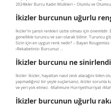
2024ikler Burcu Kadın Mülkleri – Olumlu ve Olumsuz
İkizler burcunun uğurlu ren
İkizler’in şanslı renkleri üstte olması için önemlidir
genellikle turuncu ve sarı olarak bilinir. Turuncu gib
Sizin için en uygun renk nedir? – Bayan Rougemiss
›Rekabetiniz› Burcunuz …
İkizler burcunu ne sinirlendi
İkizler: İkizler, hayattan nasıl zevk alacağını bilen
yapmadığınız bir şeyle suçlarsanız, ikizler sorunla ka
ve yeri yok etmez. -Mahmure Hürriyethürriyat ›Ma
İkizler burcunun uğurlu ra