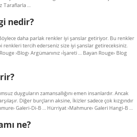
 Taraflarla …
gi nedir?
. Böylece daha parlak renkler iyi şanslar getiriyor. Bu renkler
i renkleri tercih ederseniz size iyi şanslar getireceksiniz.
 Rouge ›Blog› Argümanınız ›İşareti … Bayan Rouge› Blog
rir?
 olumsuz duyguların zamansallığını emen insanlardır. Ancak
rşılaşır. Diğer burçların aksine, İkizler sadece çok kızgındır
hmure› Galeri-Di-B … Hürriyat ›Mahmure› Galeri Hangi-B …
kamı ne?