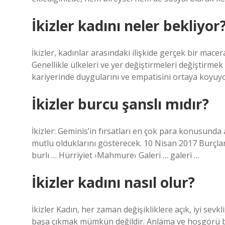
İkizler kadını neler bekliyor
İkizler, kadınlar arasındaki ilişkide gerçek bir macera
Genellikle ülkeleri ve yer değiştirmeleri değiştirmek
kariyerinde duygularını ve empatisini ortaya koyuyo
İkizler burcu şanslı mıdır?
İkizler: Geminis’in fırsatları en çok para konusunda 
mutlu olduklarını gösterecek. 10 Nisan 2017 Burçl
burlı … Hürriyiet ›Mahmure› Galeri … galeri …
İkizler kadını nasıl olur?
İkizler Kadın, her zaman değişikliklere açık, iyi sev
başa çıkmak mümkün değildir. Anlama ve hoşgörü bek