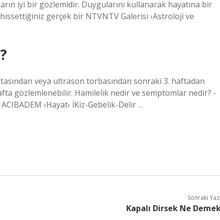
rın iyi bir gözlemidir. Duygularını kullanarak hayatına bir
hissettiğiniz gerçek bir NTVNTV Galerisi ›Astroloji ve
r?
aftasından veya ultrason torbasından sonraki 3. haftadan
afta gözlemlenebilir. Hamilelik nedir ve semptomlar nedir? -
 ACIBADEM ›Hayat› İKiz-Gebelik-Delir …
Sonraki Yaz
Kapalı Dirsek Ne Deme