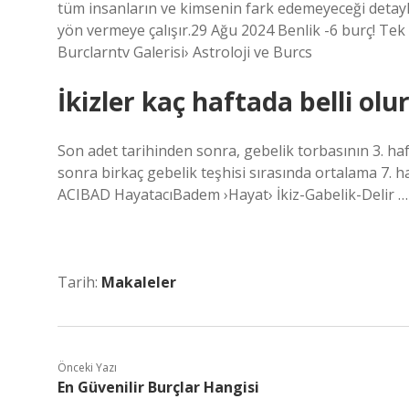
tüm insanların ve kimsenin fark edemeyeceği detayla
yön vermeye çalışır.29 Ağu 2024 Benlik -6 burç! Tek 
Burclarntv Galerisi› Astroloji ve Burcs
İkizler kaç haftada belli olu
Son adet tarihinden sonra, gebelik torbasının 3. h
sonra birkaç gebelik teşhisi sırasında ortalama 7. h
ACIBAD HayatacıBadem ›Hayat› İkiz-Gabelik-Delir …
Tarih:
Makaleler
Önceki Yazı
En Güvenilir Burçlar Hangisi