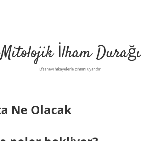
Mitolojik İlham Durağı
Efsanevi hikayelerle zihnini uyandır!
fta Ne Olacak