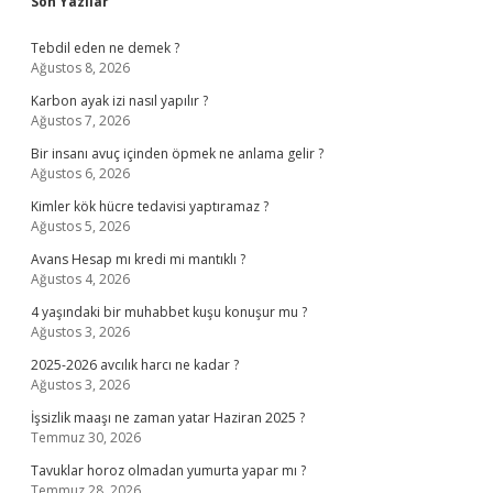
Sidebar
Son Yazılar
Tebdil eden ne demek ?
Ağustos 8, 2026
Karbon ayak izi nasıl yapılır ?
Ağustos 7, 2026
Bir insanı avuç içinden öpmek ne anlama gelir ?
Ağustos 6, 2026
Kimler kök hücre tedavisi yaptıramaz ?
Ağustos 5, 2026
Avans Hesap mı kredi mi mantıklı ?
Ağustos 4, 2026
4 yaşındaki bir muhabbet kuşu konuşur mu ?
Ağustos 3, 2026
2025-2026 avcılık harcı ne kadar ?
Ağustos 3, 2026
İşsizlik maaşı ne zaman yatar Haziran 2025 ?
Temmuz 30, 2026
Tavuklar horoz olmadan yumurta yapar mı ?
Temmuz 28, 2026