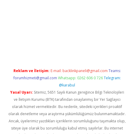
casino/
Reklam ve İletişim:
E-mail:
backlinkpaneli@gmail.com
Teams:
forumhizmeti@gmail.com
Whatsapp: 0262 606 0 726
Telegram:
@karabul
Yasal Uyarı:
Sitemiz, 5651 Sayılı Kanun gereğince Bilgi Teknolojileri
ve İletişim Kurumu (BTK) tarafından onaylanmış bir Yer Sağlayıcı
olarak hizmet vermektedir. Bu nedenle, sitedeki içerikleri proaktif
olarak denetleme veya araştırma yükümlülüğümüz bulunmamaktadır.
Ancak, üyelerimiz yazdıkları içeriklerin sorumluluğunu taşımakta olup,
siteye üye olarak bu sorumluluğu kabul etmiş sayılırlar. Bu internet