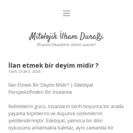
menüyü
Anasayfa
aç
Gizlilik Politikası
Mitolojik İlham Durağı
Yasal Uyarı
Efsanevi hikayelerle zihnini uyandır!
Hakkımızda
İlan etmek bir deyim midir ?
Tarih: Ocak 5, 2026
İlan Etmek Bir Deyim Midir? | Edebiyat
Perspektifinden Bir İnceleme
Kelimelerin gücü, insanların tarih boyunca bir arada
yaşama biçimlerini ve düşünce sistemlerini
şekillendirmiştir. Edebiyat, yalnızca bir dilin
öyküsünü anlatmakla kalmaz, aynı zamanda bir