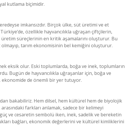
syal kutlama biçimidir.
edeyse imkansızdır. Birçok ülke, süt üretimi ve et
kiye’de, özellikle hayvancılıkla uğraşan çiftçilerin,
 üretim süreçlerinin en kritik aşamalarını oluşturur. Bu
 olmayıp, tarım ekonomisinin bel kemiğini oluşturur.
ek eksik olur. Eski toplumlarda, boğa ve inek, toplumların
yordu. Bugün de hayvancılıkla uğraşanlar için, boğa ve
il, ekonomide de önemli bir yer tutuyor.
an bakabiliriz. Hem dilsel, hem kültürel hem de biyolojik
arasındaki farkları anlamak, sadece bir kelimeyi
güç ve cesaretin sembolü iken, inek, sadelik ve bereketin
kları bağları, ekonomik değerlerini ve kültürel kimliklerini