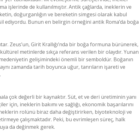
a işlerinde de kullanılmıştır. Antik çağlarda, ineklerin ve
eketin, doğurganlığın ve bereketin simgesi olarak kabul
msil ediyordu. Bunun en belirgin örneğini antik Roma’da boğa
tar. Zeus’un, Girit Krallığı’nda bir boğa formuna bürünerek,
kültürel metinlerde sıkça referans verilen bir olaydır. Yunan
a, medeniyetin gelişimindeki önemli bir semboldür. Boğanın
, aynı zamanda tarih boyunca uğur, tanrıların işareti ve
.
la çok değerli bir kaynaktır. Süt, et ve deri üretiminin yanı
iler için, ineklerin bakımı ve sağlığı, ekonomik başarılarını
eklerin rolünü biraz daha değiştirirken, biyoteknoloji ve
etirmeye çalışmaktadır. Peki, bu evrimleşen süreç, halk
oruya da değinmek gerek.