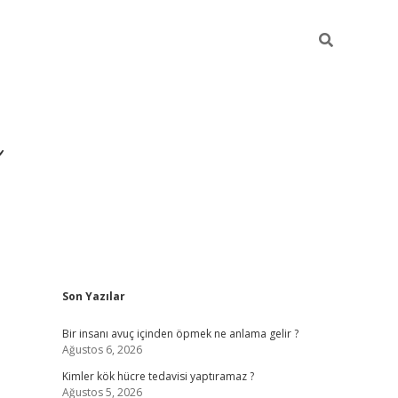
Sidebar
Son Yazılar
https://il
Bir insanı avuç içinden öpmek ne anlama gelir ?
Ağustos 6, 2026
Kimler kök hücre tedavisi yaptıramaz ?
Ağustos 5, 2026