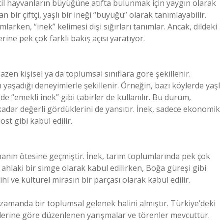
cil hayvanların büyüğüne atıfta bulunmak için yaygın olarak
 bir çiftçi, yaşlı bir ineği “büyüğü” olarak tanımlayabilir.
mlarken, “inek” kelimesi dişi sığırları tanımlar. Ancak, dildeki
rine pek çok farklı bakış açısı yaratıyor.
zen kişisel ya da toplumsal sınıflara göre şekillenir.
 yaşadığı deneyimlerle şekillenir. Örneğin, bazı köylerde yaşl
 “emekli inek” gibi tabirler de kullanılır. Bu durum,
 kadar değerli gördüklerini de yansıtır. İnek, sadece ekonomik
ost gibi kabul edilir.
manın ötesine geçmiştir. İnek, tarım toplumlarında pek çok
 ahlaki bir simge olarak kabul edilirken, Boğa güreşi gibi
ihi ve kültürel mirasın bir parçası olarak kabul edilir.
ı zamanda bir toplumsal gelenek halini almıştır. Türkiye’deki
klerine göre düzenlenen yarışmalar ve törenler mevcuttur.