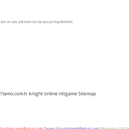
im ve site adresim bu tarayıcıya kaydedilsin.
//lamo.com.tr
knight online
nttgame
Sitemap
backlinkpaneli@gmail.com
Teams:
forumhizmeti@gmail.com
Whatsapp: 0262 6