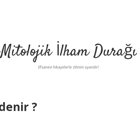
Mitolojik İlham Durağı
Efsanevi hikayelerle zihnini uyandır!
denir ?