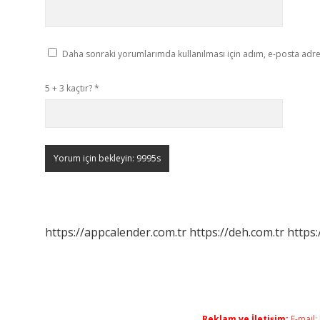
Daha sonraki yorumlarımda kullanılması için adım, e-posta adres
5 + 3 kaçtır?
*
https://appcalender.com.tr
https://deh.com.tr
https:
Reklam ve İletişim:
E-mail: