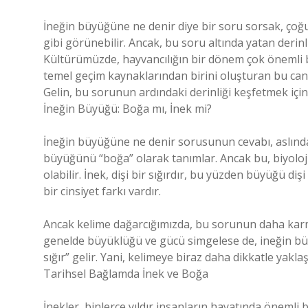
İneğin büyüğüne ne denir diye bir soru sorsak, çoğ
gibi görünebilir. Ancak, bu soru altında yatan derinlik
Kültürümüzde, hayvancılığın bir dönem çok önemli bi
temel geçim kaynaklarından birini oluşturan bu canlı
Gelin, bu sorunun ardındaki derinliği keşfetmek için 
İneğin Büyüğü: Boğa mı, İnek mi?
İneğin büyüğüne ne denir sorusunun cevabı, aslında
büyüğünü “boğa” olarak tanımlar. Ancak bu, biyoloji
olabilir. İnek, dişi bir sığırdır, bu yüzden büyüğü di
bir cinsiyet farkı vardır.
Ancak kelime dağarcığımızda, bu sorunun daha karma
genelde büyüklüğü ve gücü simgelese de, ineğin büyüğ
sığır” gelir. Yani, kelimeye biraz daha dikkatle yakl
Tarihsel Bağlamda İnek ve Boğa
İnekler, binlerce yıldır insanların hayatında önemli b