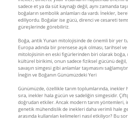
sadece et ya da süt kaynağı değil, aynı zamanda taşım
boğaların sembolik anlamları da vardı. İnekler, ber
ediliyordu. Boğalar ise gücü, direnci ve cesareti te
güreşlerinde görebiliriz.
Boğa, antik Yunan mitolojisinde de önemli bir yer tu
Europa adında bir prensese aşık olması, tarihsel ve 
mitolojisinin en eski figürlerinden biri olarak boğ
kültürel birikimi, onun sadece fiziksel gücünü değil
savaşın simgesi gibi anlamlar taşımasını sağlamıştır
İneğin ve Boğanın Günümüzdeki Yeri
Günümüzde, özellikle tarım toplumlarında, inekler ha
sıra, inekler hala gücün ve sadeliğin simgesidir. Çiftç
doğrudan etkiler. Ancak modern tarım yöntemleri, in
genetik mühendislik de inekleri daha verimli hale g
arasında kullanılan kelimeleri nasıl etkiliyor? Bu s