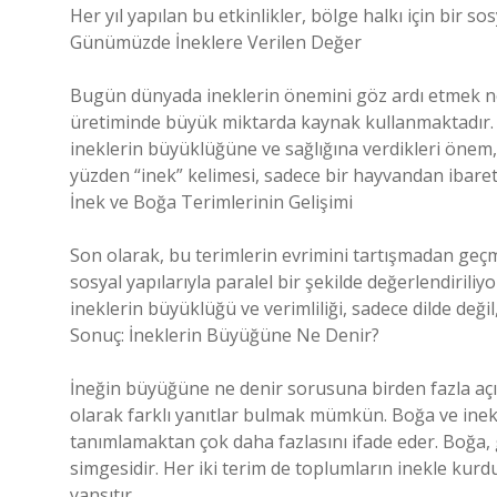
Her yıl yapılan bu etkinlikler, bölge halkı için bir so
Günümüzde İneklere Verilen Değer
Bugün dünyada ineklerin önemini göz ardı etmek ner
üretiminde büyük miktarda kaynak kullanmaktadır. Tür
ineklerin büyüklüğüne ve sağlığına verdikleri önem,
yüzden “inek” kelimesi, sadece bir hayvandan ibaret
İnek ve Boğa Terimlerinin Gelişimi
Son olarak, bu terimlerin evrimini tartışmadan geçm
sosyal yapılarıyla paralel bir şekilde değerlendirili
ineklerin büyüklüğü ve verimliliği, sadece dilde değ
Sonuç: İneklerin Büyüğüne Ne Denir?
İneğin büyüğüne ne denir sorusuna birden fazla açıd
olarak farklı yanıtlar bulmak mümkün. Boğa ve inek 
tanımlamaktan çok daha fazlasını ifade eder. Boğa, 
simgesidir. Her iki terim de toplumların inekle kurdu
yansıtır.