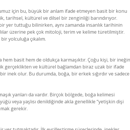
umuz için bu, büyük bir anlam ifade etmeyen basit bir konu
, tarihsel, kültürel ve dilsel bir zenginliği barındırıyor.
r yer tuttuğu bilinirken, aynı zamanda insanlık tarihinin
lar üzerine pek çok mitoloji, terim ve kelime türetilmiştir.
bir yolculuğa çıkalım.
 hem basit hem de oldukça karmaşıktır. Çoğu kişi, bir ineği
k gerçeklikten ve kültürel bağlamdan biraz uzak bir ifade
şi bir inek olur. Bu durumda, boğa, bir erkek sığırdır ve sadece
şık yanları da vardır. Birçok bölgede, boğa kelimesi
ü veya yaşlısı denildiğinde akla genellikle “yetişkin dişi
aşmak gerekir.
ir yer tutmaktadır. İlk evcilleştirme süreçlerinde, inekler