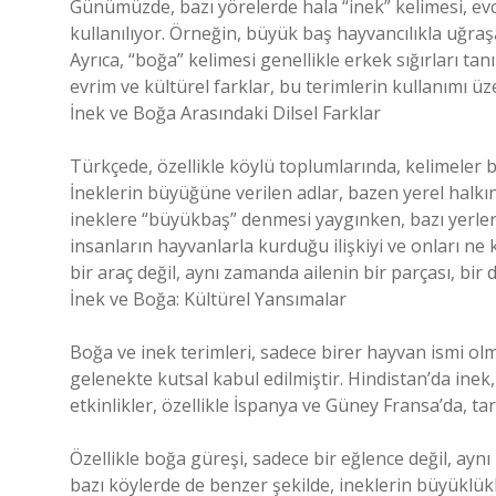
Günümüzde, bazı yörelerde hala “inek” kelimesi, ev
kullanılıyor. Örneğin, büyük baş hayvancılıkla uğraşan
Ayrıca, “boğa” kelimesi genellikle erkek sığırları tanı
evrim ve kültürel farklar, bu terimlerin kullanımı üze
İnek ve Boğa Arasındaki Dilsel Farklar
Türkçede, özellikle köylü toplumlarında, kelimeler ba
İneklerin büyüğüne verilen adlar, bazen yerel halkın
ineklere “büyükbaş” denmesi yaygınken, bazı yerlerde
insanların hayvanlarla kurduğu ilişkiyi ve onları ne
bir araç değil, aynı zamanda ailenin bir parçası, bir d
İnek ve Boğa: Kültürel Yansımalar
Boğa ve inek terimleri, sadece birer hayvan ismi ol
gelenekte kutsal kabul edilmiştir. Hindistan’da inek,
etkinlikler, özellikle İspanya ve Güney Fransa’da, tar
Özellikle boğa güreşi, sadece bir eğlence değil, ayn
bazı köylerde de benzer şekilde, ineklerin büyüklü