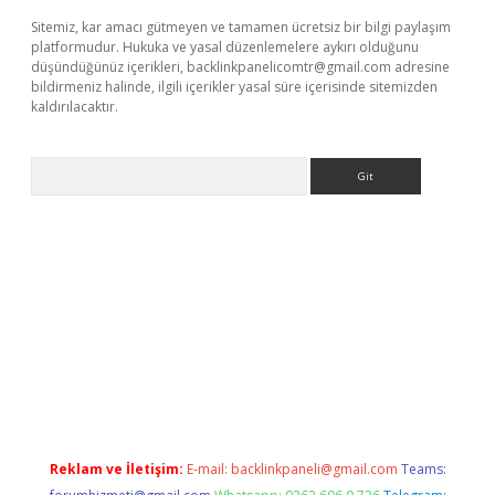
Sitemiz, kar amacı gütmeyen ve tamamen ücretsiz bir bilgi paylaşım
platformudur. Hukuka ve yasal düzenlemelere aykırı olduğunu
düşündüğünüz içerikleri,
backlinkpanelicomtr@gmail.com
adresine
bildirmeniz halinde, ilgili içerikler yasal süre içerisinde sitemizden
kaldırılacaktır.
Arama
t.casino/
Reklam ve İletişim:
E-mail:
backlinkpaneli@gmail.com
Teams: