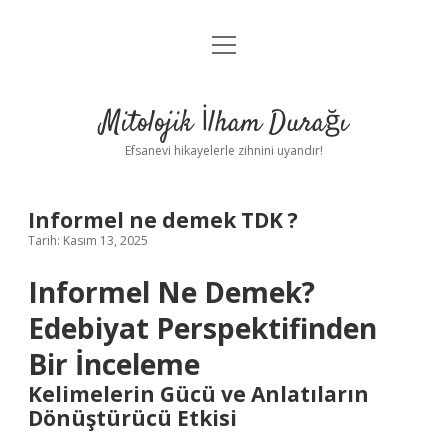
menüyü
Anasayfa
aç
Gizlilik Politikası
Mitolojik İlham Durağı
Yasal Uyarı
Efsanevi hikayelerle zihnini uyandır!
Hakkımızda
Informel ne demek TDK ?
Tarih: Kasım 13, 2025
Informel Ne Demek?
Edebiyat Perspektifinden
Bir İnceleme
Kelimelerin Gücü ve Anlatıların
Dönüştürücü Etkisi