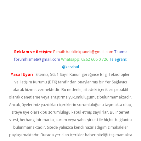
casino/
Reklam ve İletişim:
E-mail:
backlinkpaneli@gmail.com
Teams:
forumhizmeti@gmail.com
Whatsapp: 0262 606 0 726
Telegram:
@karabul
Yasal Uyarı:
Sitemiz, 5651 Sayılı Kanun gereğince Bilgi Teknolojileri
ve İletişim Kurumu (BTK) tarafından onaylanmış bir Yer Sağlayıcı
olarak hizmet vermektedir. Bu nedenle, sitedeki içerikleri proaktif
olarak denetleme veya araştırma yükümlülüğümüz bulunmamaktadır.
Ancak, üyelerimiz yazdıkları içeriklerin sorumluluğunu taşımakta olup,
siteye üye olarak bu sorumluluğu kabul etmiş sayılırlar. Bu internet
sitesi, herhangi bir marka, kurum veya şahıs şirketi ile hiçbir bağlantısı
bulunmamaktadır. Sitede yalnızca kendi hazırladığımız makaleler
paylaşılmaktadır. Burada yer alan içerikler haber niteliği taşımamakta