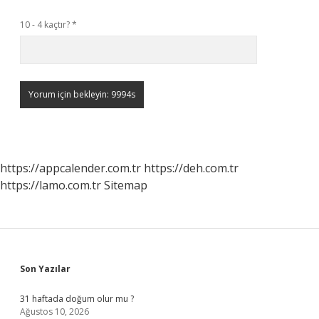
10 - 4 kaçtır?
*
https://appcalender.com.tr
https://deh.com.tr
https://lamo.com.tr
Sitemap
Sidebar
Son Yazılar
31 haftada doğum olur mu ?
Ağustos 10, 2026