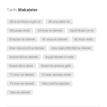
Tarih:
Makaleler
2B arazi İmara Açılır mı
2B arsa alınır mı
2B yasası nedir
A3 imar ne demek
Ayrık Nizam iyi mi
B Nizam ne demek
B1 arsa ne demek
B2 imar nedir
İmar durumu B ne demek
İmar planı 030 060 ne demek
İmarda B4 ne demek
İnşaat Nizami A nedir
Nizam kime denir
Nizam ne anlama gelir
T1 imar ne demek
T2 imar durumu nedir
T3 imar ne demek
Taks nasıl hesaplanır
Taks ne demek