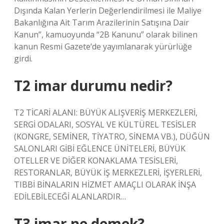
Dışında Kalan Yerlerin Değerlendirilmesi ile Maliye
Bakanlığına Ait Tarım Arazilerinin Satışına Dair
Kanun”, kamuoyunda “2B Kanunu” olarak bilinen
kanun Resmi Gazete’de yayımlanarak yürürlüğe
girdi.
T2 imar durumu nedir?
T2 TİCARİ ALANI: BÜYÜK ALIŞVERİŞ MERKEZLERİ,
SERGİ ODALARI, SOSYAL VE KÜLTÜREL TESİSLER
(KONGRE, SEMİNER, TİYATRO, SİNEMA VB.), DÜĞÜN
SALONLARI GİBİ EĞLENCE ÜNİTELERİ, BÜYÜK
OTELLER VE DİĞER KONAKLAMA TESİSLERİ,
RESTORANLAR, BÜYÜK İŞ MERKEZLERİ, İŞYERLERİ,
TIBBİ BİNALARIN HİZMET AMAÇLI OLARAK İNŞA
EDİLEBİLECEĞİ ALANLARDIR…
T3 imar ne demek?