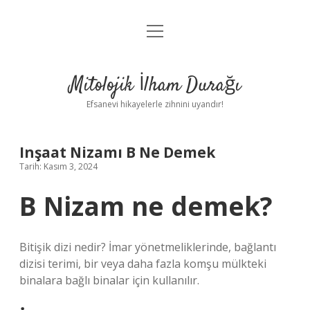
menüyü
Anasayfa
aç
Gizlilik Politikası
Mitolojik İlham Durağı
Yasal Uyarı
Efsanevi hikayelerle zihnini uyandır!
Hakkımızda
Inşaat Nizamı B Ne Demek
Tarih: Kasım 3, 2024
B Nizam ne demek?
Bitişik dizi nedir? İmar yönetmeliklerinde, bağlantı
dizisi terimi, bir veya daha fazla komşu mülkteki
binalara bağlı binalar için kullanılır.