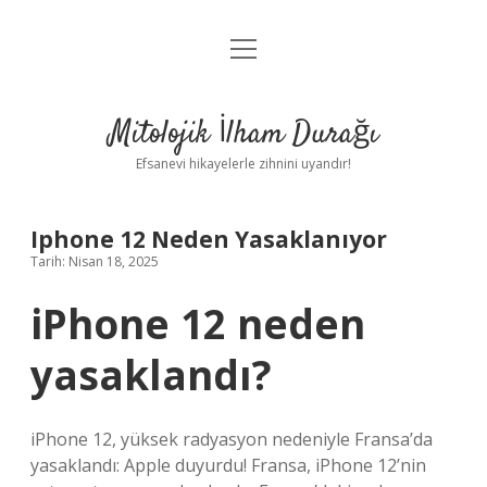
menüyü
Anasayfa
aç
Gizlilik Politikası
Mitolojik İlham Durağı
Yasal Uyarı
Efsanevi hikayelerle zihnini uyandır!
Hakkımızda
Iphone 12 Neden Yasaklanıyor
Tarih: Nisan 18, 2025
iPhone 12 neden
yasaklandı?
iPhone 12, yüksek radyasyon nedeniyle Fransa’da
yasaklandı: Apple duyurdu! Fransa, iPhone 12’nin