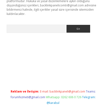
platformudur. Hukuka ve yasal düzenlemelere aykırı olduğunu
düşündüğünüz içerikleri,
backlinkpanelicomtr@gmail.com
adresine
bildirmeniz halinde, ilgili içerikler yasal süre içerisinde sitemizden
kaldırılacaktır.
Arama
casino/
Reklam ve İletişim:
E-mail:
backlinkpaneli@gmail.com
Teams:
forumhizmeti@gmail.com
Whatsapp: 0262 606 0 726
Telegram:
@karabul