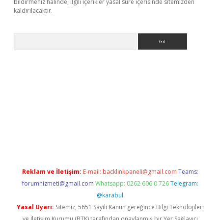
bildirmeniz halinde, ilgili içerikler yasal süre içerisinde sitemizden
kaldırılacaktır.
Arama
sino/
Reklam ve İletişim:
E-mail:
backlinkpaneli@gmail.com
Teams:
forumhizmeti@gmail.com
Whatsapp: 0262 606 0 726
Telegram:
@karabul
Yasal Uyarı:
Sitemiz, 5651 Sayılı Kanun gereğince Bilgi Teknolojileri
ve İletişim Kurumu (BTK) tarafından onaylanmış bir Yer Sağlayıcı