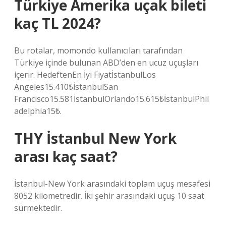
Türkiye Amerika uçak bileti
kaç TL 2024?
Bu rotalar, momondo kullanıcıları tarafından
Türkiye içinde bulunan ABD’den en ucuz uçuşları
içerir. HedeftenEn İyi FiyatİstanbulLos
Angeles15.410₺İstanbulSan
Francisco15.581İstanbulOrlando15.615₺İstanbulPhil
adelphia15₺.
THY İstanbul New York
arası kaç saat?
İstanbul-New York arasındaki toplam uçuş mesafesi
8052 kilometredir. İki şehir arasındaki uçuş 10 saat
sürmektedir.