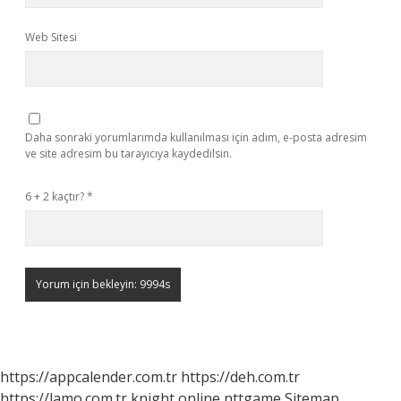
Web Sitesi
Daha sonraki yorumlarımda kullanılması için adım, e-posta adresim
ve site adresim bu tarayıcıya kaydedilsin.
6 + 2 kaçtır?
*
https://appcalender.com.tr
https://deh.com.tr
https://lamo.com.tr
knight online
nttgame
Sitemap