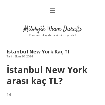
menüyü
Anasayfa
aç
Gizlilik Politikası
Mitolojik İlham Durağı
Yasal Uyarı
Efsanevi hikayelerle zihnini uyandır!
Hakkımızda
Istanbul New York Kaç Tl
Tarih: Ekim 30, 2024
İstanbul New York
arası kaç TL?
14.