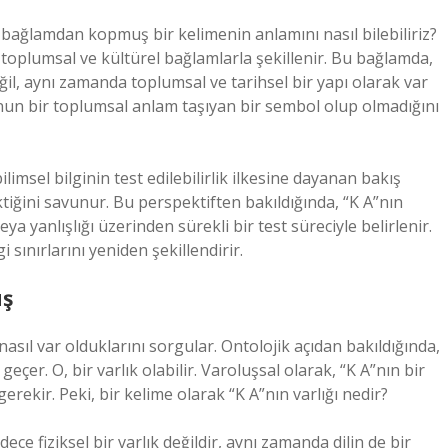
 ve bağlamdan kopmuş bir kelimenin anlamını nasıl bilebiliriz?
i, toplumsal ve kültürel bağlamlarla şekillenir. Bu bağlamda,
ğil, aynı zamanda toplumsal ve tarihsel bir yapı olarak var
nun bir toplumsal anlam taşıyan bir sembol olup olmadığını
limsel bilginin test edilebilirlik ilkesine dayanan bakış
ektiğini savunur. Bu perspektiften bakıldığında, “K A”nın
a yanlışlığı üzerinden sürekli bir test süreciyle belirlenir.
 sınırlarını yeniden şekillendirir.
uş
 nasıl var olduklarını sorgular. Ontolojik açıdan bakıldığında,
eçer. O, bir varlık olabilir. Varoluşsal olarak, “K A”nın bir
 gerekir. Peki, bir kelime olarak “K A”nın varlığı nedir?
ece fiziksel bir varlık değildir, aynı zamanda dilin de bir