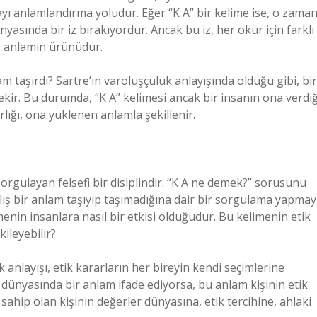
yayı anlamlandırma yoludur. Eğer “K A” bir kelime ise, o zama
yasında bir iz bırakıyordur. Ancak bu iz, her okur için farklı
bir anlamın ürünüdür.
lam taşırdı? Sartre’ın varoluşçuluk anlayışında olduğu gibi, bir
ekir. Bu durumda, “K A” kelimesi ancak bir insanın ona verdiğ
rlığı, ona yüklenen anlamla şekillenir.
 sorgulayan felsefi bir disiplindir. “K A ne demek?” sorusunu
lış bir anlam taşıyıp taşımadığına dair bir sorgulama yapmay
enin insanlara nasıl bir etkisi olduğudur. Bu kelimenin etik
kileyebilir?
anlayışı, etik kararların her bireyin kendi seçimlerine
 dünyasında bir anlam ifade ediyorsa, bu anlam kişinin etik
 sahip olan kişinin değerler dünyasına, etik tercihine, ahlaki