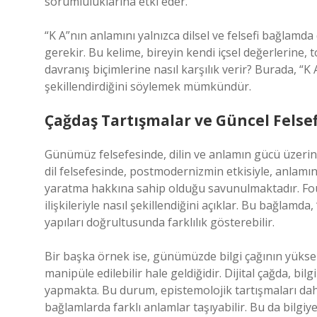
sorumluluklarına etki eder.
“K A”nın anlamını yalnızca dilsel ve felsefi bağlamda
gerekir. Bu kelime, bireyin kendi içsel değerlerine
davranış biçimlerine nasıl karşılık verir? Burada, “K
şekillendirdiğini söylemek mümkündür.
Çağdaş Tartışmalar ve Güncel Felsef
Günümüz felsefesinde, dilin ve anlamın gücü üzeri
dil felsefesinde, postmodernizmin etkisiyle, anlam
yaratma hakkına sahip olduğu savunulmaktadır. Fouca
ilişkileriyle nasıl şekillendiğini açıklar. Bu bağlamd
yapıları doğrultusunda farklılık gösterebilir.
Bir başka örnek ise, günümüzde bilgi çağının yüksel
manipüle edilebilir hale geldiğidir. Dijital çağda, bi
yapmakta. Bu durum, epistemolojik tartışmaları daha 
bağlamlarda farklı anlamlar taşıyabilir. Bu da bilg