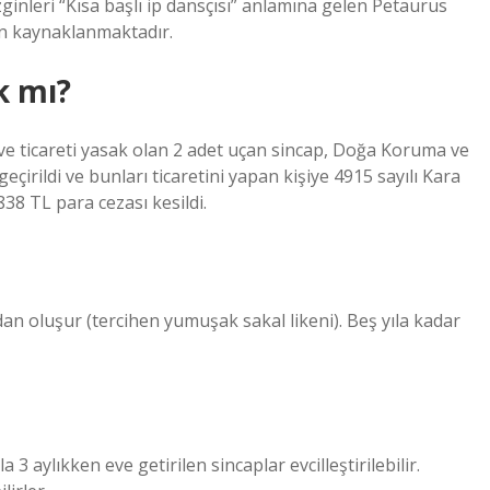
inleri “Kısa başlı ip dansçısı” anlamına gelen Petaurus
en kaynaklanmaktadır.
k mı?
ve ticareti yasak olan 2 adet uçan sincap, Doğa Koruma ve
eçirildi ve bunları ticaretini yapan kişiye 4915 sayılı Kara
38 TL para cezası kesildi.
n oluşur (tercihen yumuşak sakal likeni). Beş yıla kadar
 3 aylıkken eve getirilen sincaplar evcilleştirilebilir.