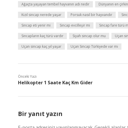
Ağaçta yaşayan tembel hayvanın adı nedir
Dünyanın en çirkin
Kızıl sincap nerede yaşar
Porsuk nasıl bir hayvandır
Sin
Sincap eti yenir mi
Sincap evcilleşir mi
Sincap fare türü 
Sincapların kaç türü vardır
Siyah sincap olur mu
Uçan si
Uçan sincap kaç yıl yaşar
Uçan Sincap Türkiyede var mı
Önceki Yazı
Helikopter 1 Saate Kaç Km Gider
Bir yanıt yazın
E-posta adresiniz yayınlanmayacak.
Gerekli alanlar