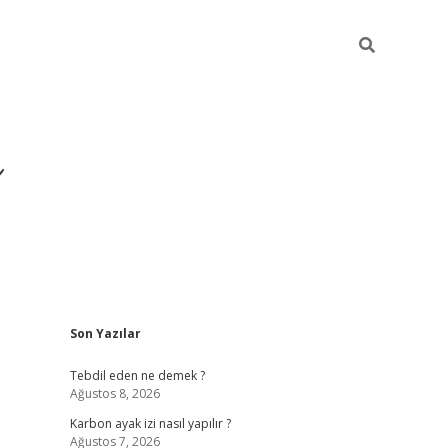
Sidebar
Son Yazılar
https://ilbet.casi
Tebdil eden ne demek ?
Ağustos 8, 2026
Karbon ayak izi nasıl yapılır ?
Ağustos 7, 2026