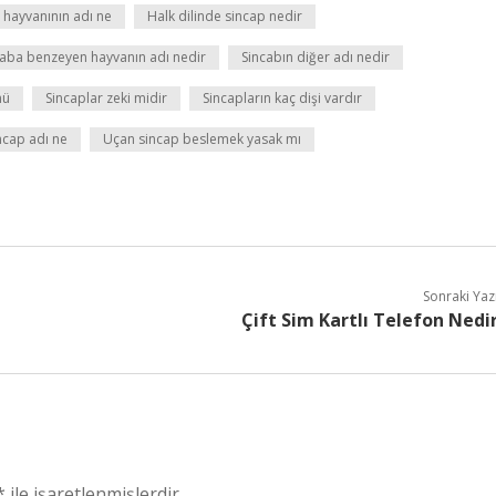
 hayvanının adı ne
Halk dilinde sincap nedir
caba benzeyen hayvanın adı nedir
Sincabın diğer adı nedir
mü
Sincaplar zeki midir
Sincapların kaç dişi vardır
ncap adı ne
Uçan sincap beslemek yasak mı
Sonraki Yaz
Çift Sim Kartlı Telefon Nedi
*
ile işaretlenmişlerdir