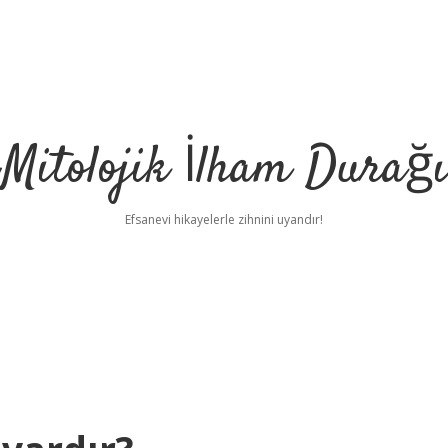
Mitolojik İlham Durağı
Efsanevi hikayelerle zihnini uyandır!