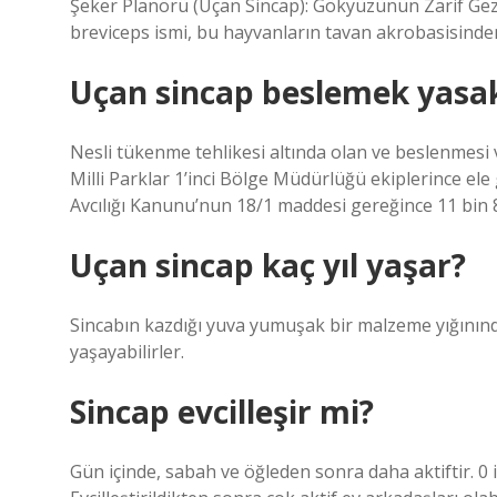
Şeker Planörü (Uçan Sincap): Gökyüzünün Zarif Gezg
breviceps ismi, bu hayvanların tavan akrobasisind
Uçan sincap beslemek yasa
Nesli tükenme tehlikesi altında olan ve beslenmesi 
Milli Parklar 1’inci Bölge Müdürlüğü ekiplerince ele g
Avcılığı Kanunu’nun 18/1 maddesi gereğince 11 bin 8
Uçan sincap kaç yıl yaşar?
Sincabın kazdığı yuva yumuşak bir malzeme yığınında
yaşayabilirler.
Sincap evcilleşir mi?
Gün içinde, sabah ve öğleden sonra daha aktiftir. 0 ila