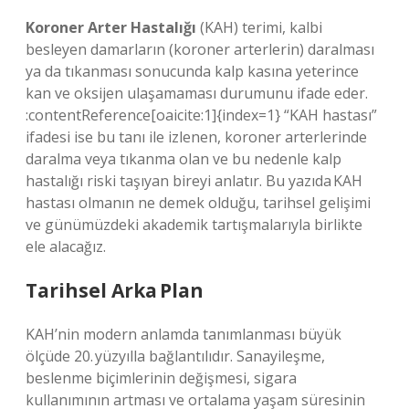
Koroner Arter Hastalığı
(KAH) terimi, kalbi
besleyen damarların (koroner arterlerin) daralması
ya da tıkanması sonucunda kalp kasına yeterince
kan ve oksijen ulaşamaması durumunu ifade eder.
:contentReference[oaicite:1]{index=1} “KAH hastası”
ifadesi ise bu tanı ile izlenen, koroner arterlerinde
daralma veya tıkanma olan ve bu nedenle kalp
hastalığı riski taşıyan bireyi anlatır. Bu yazıda KAH
hastası olmanın ne demek olduğu, tarihsel gelişimi
ve günümüzdeki akademik tartışmalarıyla birlikte
ele alacağız.
Tarihsel Arka Plan
KAH’nin modern anlamda tanımlanması büyük
ölçüde 20. yüzyılla bağlantılıdır. Sanayileşme,
beslenme biçimlerinin değişmesi, sigara
kullanımının artması ve ortalama yaşam süresinin