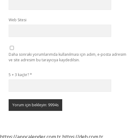
Web Sitesi
Daha sonraki yorumlarımda kullanılması için adım, e-posta adresim
ve site adresim bu tarayıcıya kaydedilsin.
5 + 3 kaçtır?
*
https://appcalender.com.tr
https://deh.com.tr