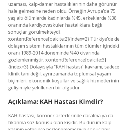
uzaması, kalp‑damar hastalıklarının daha görünür
hale gelmesine neden oldu. Örneğin Avrupa’da 75
yaş altı ölümlerde kadınlarda %45, erkeklerde %38
oranında kardiyovasküler hastalıklara bağlı
sonuçlar görülmekteydi.
:contentReference[oaicite:2]{index=2} Türkiye’de de
dolaşım sistemi hastalıklarının tüm ölümler içindeki
oranı 1989‑2014 döneminde %40 civarında
gözlemlenmiştir. :contentReference[oaicite:3]
{index=3} Dolayısıyla “KAH hastası” kavramı, sadece
klinik tanı değil, aynı zamanda toplumsal yaşam
biçimleri, ekonomik koşullar ve sağlık hizmetlerinin
gelişimiyle şekillenen bir olgudur.
Açıklama: KAH Hastası Kimdir?
KAH hastası, koroner arterlerinde daralma ya da
tıkanma söz konusu olan kişidir. Bu durum kalp
kasının yeterince beslenememesiyle sonuçlanır.