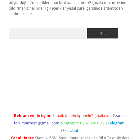
düşündüğünüz içerikleri,
backlinkpanelicomtr@gmail.com
adresine
bildirmeniz halinde, ilgili içerikler yasal süre içerisinde sitemizden
kaldırılacaktır.
Arama
bet.casino/
Reklam ve İletişim:
E-mail:
backlinkpaneli@gmail.com
Teams:
forumhizmeti@gmail.com
Whatsapp: 0262 606 0 726
Telegram:
@karabul
Yasal Uyarı:
Sitemiz, 5651 Sayılı Kanun gereğince Bilgi Teknolojileri