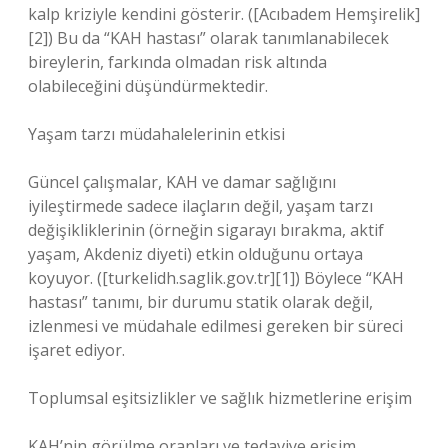
kalp kriziyle kendini gösterir. ([Acıbadem Hemşirelik]
[2]) Bu da “KAH hastası” olarak tanımlanabilecek
bireylerin, farkında olmadan risk altında
olabileceğini düşündürmektedir.
Yaşam tarzı müdahalelerinin etkisi
Güncel çalışmalar, KAH ve damar sağlığını
iyileştirmede sadece ilaçların değil, yaşam tarzı
değişikliklerinin (örneğin sigarayı bırakma, aktif
yaşam, Akdeniz diyeti) etkin olduğunu ortaya
koyuyor. ([turkelidh.saglik.gov.tr][1]) Böylece “KAH
hastası” tanımı, bir durumu statik olarak değil,
izlenmesi ve müdahale edilmesi gereken bir süreci
işaret ediyor.
Toplumsal eşitsizlikler ve sağlık hizmetlerine erişim
KAH’nin görülme oranları ve tedaviye erişim,