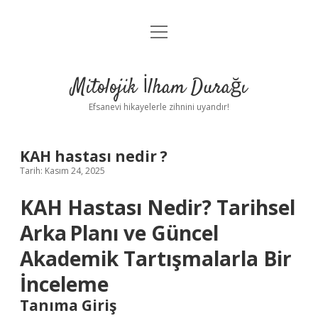
menüyü
Anasayfa
aç
Gizlilik Politikası
Mitolojik İlham Durağı
Yasal Uyarı
Efsanevi hikayelerle zihnini uyandır!
Hakkımızda
KAH hastası nedir ?
Tarih: Kasım 24, 2025
KAH Hastası Nedir? Tarihsel
Arka Planı ve Güncel
Akademik Tartışmalarla Bir
İnceleme
Tanıma Giriş