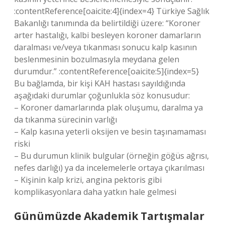
:contentReference[oaicite:4]{index=4} Türkiye Sağlık
Bakanlığı tanımında da belirtildiği üzere: “Koroner
arter hastalığı, kalbi besleyen koroner damarların
daralması ve/veya tıkanması sonucu kalp kasının
beslenmesinin bozulmasıyla meydana gelen
durumdur.” :contentReference[oaicite:5]{index=5}
Bu bağlamda, bir kişi KAH hastası sayıldığında
aşağıdaki durumlar çoğunlukla söz konusudur:
– Koroner damarlarında plak oluşumu, daralma ya
da tıkanma sürecinin varlığı
– Kalp kasına yeterli oksijen ve besin taşınamaması
riski
– Bu durumun klinik bulgular (örneğin göğüs ağrısı,
nefes darlığı) ya da incelemelerle ortaya çıkarılması
– Kişinin kalp krizi, angina pektoris gibi
komplikasyonlara daha yatkın hale gelmesi
Günümüzde Akademik Tartışmalar