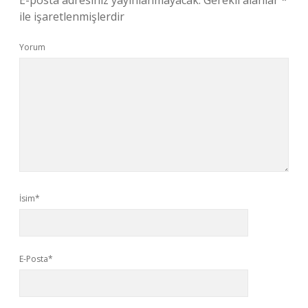
E-posta adresiniz yayınlanmayacak.
Gerekli alanlar
*
ile işaretlenmişlerdir
Yorum
İsim*
E-Posta*