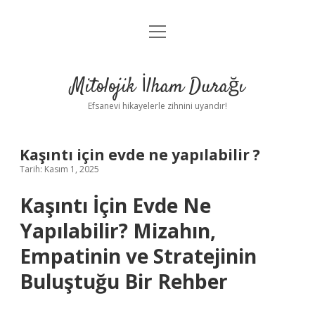
menüyü
Anasayfa
aç
Gizlilik Politikası
Mitolojik İlham Durağı
Yasal Uyarı
Efsanevi hikayelerle zihnini uyandır!
Hakkımızda
Kaşıntı için evde ne yapılabilir ?
Tarih: Kasım 1, 2025
Kaşıntı İçin Evde Ne
Yapılabilir? Mizahın,
Empatinin ve Stratejinin
Buluştuğu Bir Rehber