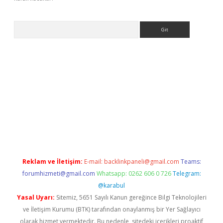
Arama
t.casino/
Reklam ve İletişim:
E-mail:
backlinkpaneli@gmail.com
Teams:
forumhizmeti@gmail.com
Whatsapp: 0262 606 0 726
Telegram:
@karabul
Yasal Uyarı:
Sitemiz, 5651 Sayılı Kanun gereğince Bilgi Teknolojileri
ve İletişim Kurumu (BTK) tarafından onaylanmış bir Yer Sağlayıcı
olarak hizmet vermektedir. Bu nedenle, sitedeki içerikleri proaktif