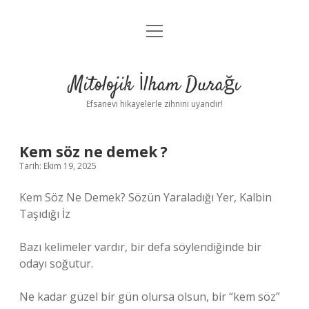
menüyü
Anasayfa
aç
Gizlilik Politikası
Mitolojik İlham Durağı
Yasal Uyarı
Efsanevi hikayelerle zihnini uyandır!
Hakkımızda
Kem söz ne demek ?
Tarih: Ekim 19, 2025
Kem Söz Ne Demek? Sözün Yaraladığı Yer, Kalbin
Taşıdığı İz
Bazı kelimeler vardır, bir defa söylendiğinde bir
odayı soğutur.
Ne kadar güzel bir gün olursa olsun, bir “kem söz”