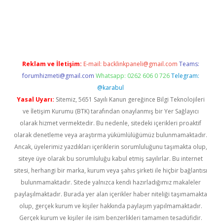
tps://ilbet.casino/
Reklam ve İletişim:
E-mail:
backlinkpaneli@gmail.com
Teams:
forumhizmeti@gmail.com
Whatsapp: 0262 606 0 726
Telegram:
@karabul
Yasal Uyarı:
Sitemiz, 5651 Sayılı Kanun gereğince Bilgi Teknolojileri
ve İletişim Kurumu (BTK) tarafından onaylanmış bir Yer Sağlayıcı
olarak hizmet vermektedir. Bu nedenle, sitedeki içerikleri proaktif
olarak denetleme veya araştırma yükümlülüğümüz bulunmamaktadır.
Ancak, üyelerimiz yazdıkları içeriklerin sorumluluğunu taşımakta olup,
siteye üye olarak bu sorumluluğu kabul etmiş sayılırlar. Bu internet
sitesi, herhangi bir marka, kurum veya şahıs şirketi ile hiçbir bağlantısı
bulunmamaktadır. Sitede yalnızca kendi hazırladığımız makaleler
paylaşılmaktadır. Burada yer alan içerikler haber niteliği taşımamakta
olup, gerçek kurum ve kişiler hakkında paylaşım yapılmamaktadır.
Gerçek kurum ve kişiler ile isim benzerlikleri tamamen tesadüfidir.