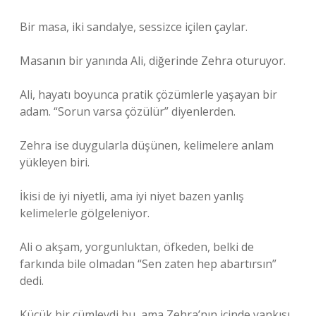
Bir masa, iki sandalye, sessizce içilen çaylar.
Masanın bir yanında Ali, diğerinde Zehra oturuyor.
Ali, hayatı boyunca pratik çözümlerle yaşayan bir
adam. “Sorun varsa çözülür” diyenlerden.
Zehra ise duygularla düşünen, kelimelere anlam
yükleyen biri.
İkisi de iyi niyetli, ama iyi niyet bazen yanlış
kelimelerle gölgeleniyor.
Ali o akşam, yorgunluktan, öfkeden, belki de
farkında bile olmadan “Sen zaten hep abartırsın”
dedi.
Küçük bir cümleydi bu, ama Zehra’nın içinde yankısı