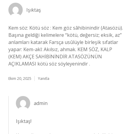
Işıktaş
Kem söz: Kötü söz : Kem göz sâhibinindir (Atasözü).
Başına geldiği kelimelere “kötü, değersiz; eksik, az”
anlamları katarak Farsça usûlüyle birleşik sıfatlar
yapar: Kem-akl: Akılsız, ahmak. KEM SÖZ, KALP
(KEM) AKÇE SAHİBİNİNDİR ATASÖZÜNÜN
AÇIKLAMASI kötü söz söyleyenindir .
Ekim 20, 2025
Yanıtla
admin
Işıktaş!