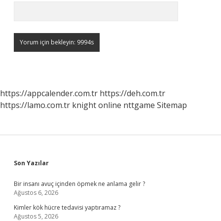
https://appcalender.com.tr
https://deh.com.tr
https://lamo.com.tr
knight online
nttgame
Sitemap
Sidebar
Son Yazılar
Bir insanı avuç içinden öpmek ne anlama gelir ?
Ağustos 6, 2026
Kimler kök hücre tedavisi yaptıramaz ?
Ağustos 5, 2026