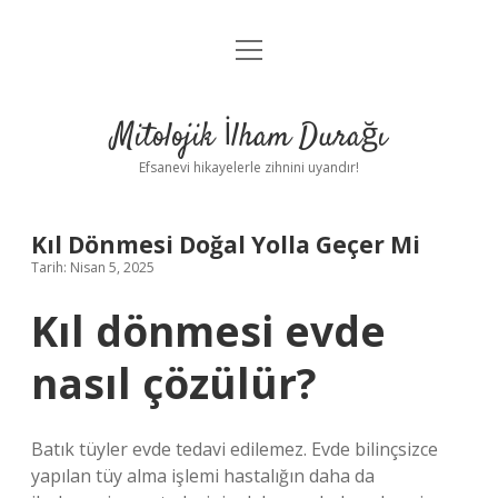
menüyü
Anasayfa
aç
Gizlilik Politikası
Mitolojik İlham Durağı
Yasal Uyarı
Efsanevi hikayelerle zihnini uyandır!
Hakkımızda
Kıl Dönmesi Doğal Yolla Geçer Mi
Tarih: Nisan 5, 2025
Kıl dönmesi evde
nasıl çözülür?
Batık tüyler evde tedavi edilemez. Evde bilinçsizce
yapılan tüy alma işlemi hastalığın daha da