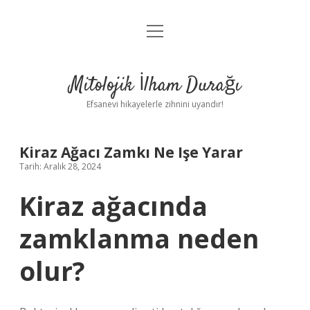
menüyü
Anasayfa
aç
Gizlilik Politikası
Mitolojik İlham Durağı
Yasal Uyarı
Efsanevi hikayelerle zihnini uyandır!
Hakkımızda
Kiraz Ağacı Zamkı Ne Işe Yarar
Tarih: Aralık 28, 2024
Kiraz ağacında
zamklanma neden
olur?