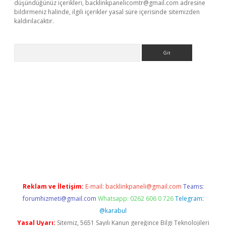
düşündüğünüz içerikleri,
backlinkpanelicomtr@gmail.com
adresine
bildirmeniz halinde, ilgili içerikler yasal süre içerisinde sitemizden
kaldırılacaktır.
Arama
ino/
Reklam ve İletişim:
E-mail:
backlinkpaneli@gmail.com
Teams:
forumhizmeti@gmail.com
Whatsapp: 0262 606 0 726
Telegram:
@karabul
Yasal Uyarı:
Sitemiz, 5651 Sayılı Kanun gereğince Bilgi Teknolojileri