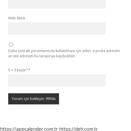
Web Sitesi
Daha sonraki yorumlarımda kullanılması için adım, e-posta adresim
ve site adresim bu tarayıcıya kaydedilsin.
5 + 3 kaçtır?
*
https://appcalender.com.tr
https://deh.com.tr