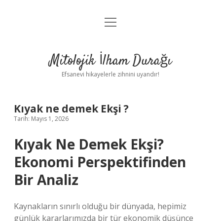
menüyü
Anasayfa
aç
Gizlilik Politikası
Mitolojik İlham Durağı
Yasal Uyarı
Efsanevi hikayelerle zihnini uyandır!
Hakkımızda
Kıyak ne demek Ekşi ?
Tarih: Mayıs 1, 2026
Kıyak Ne Demek Ekşi?
Ekonomi Perspektifinden
Bir Analiz
Kaynakların sınırlı olduğu bir dünyada, hepimiz
günlük kararlarımızda bir tür ekonomik düşünce