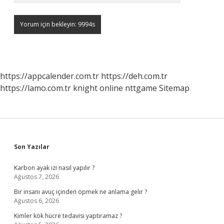
https://appcalender.com.tr
https://deh.com.tr
https://lamo.com.tr
knight online
nttgame
Sitemap
Sidebar
Son Yazılar
Karbon ayak izi nasıl yapılır ?
Ağustos 7, 2026
Bir insanı avuç içinden öpmek ne anlama gelir ?
Ağustos 6, 2026
Kimler kök hücre tedavisi yaptıramaz ?