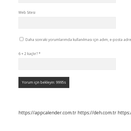
Web Sitesi
Daha sonraki yorumlarımda kullanılması için adım, e-posta adres
6 + 2 kaçtır?
*
https://appcalender.com.tr
https://deh.com.tr
https: