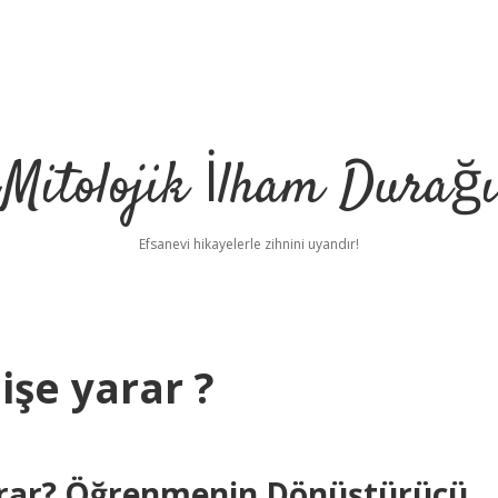
Mitolojik İlham Durağı
Efsanevi hikayelerle zihnini uyandır!
işe yarar ?
Yarar? Öğrenmenin Dönüştürücü