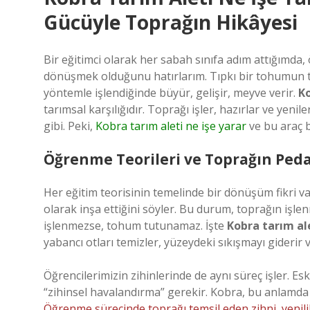
Gücüyle Toprağın Hikâyesi
Bir eğitimci olarak her sabah sınıfa adım attığımda
dönüşmek olduğunu hatırlarım. Tıpkı bir tohumun to
yöntemle işlendiğinde büyür, gelişir, meyve verir.
Ko
tarımsal karşılığıdır. Toprağı işler, hazırlar ve yeni
gibi. Peki,
Kobra tarım aleti ne işe yarar
ve bu araç b
Öğrenme Teorileri ve Toprağın Peda
Her eğitim teorisinin temelinde bir dönüşüm fikri va
olarak inşa ettiğini söyler. Bu durum, toprağın işle
işlenmezse, tohum tutunamaz. İşte
Kobra tarım al
yabancı otları temizler, yüzeydeki sıkışmayı giderir v
Öğrencilerimizin zihinlerinde de aynı süreç işler. Eski
“zihinsel havalandırma” gerekir. Kobra, bu anlamda y
Öğrenme sürecinde toprağı temsil eden zihni, yenilikl