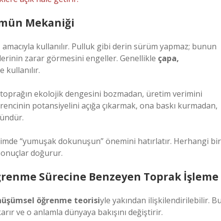
şümün Mekaniği
e
amacıyla kullanılır. Pulluk gibi derin sürüm yapmaz; bunun
lerinin zarar görmesini engeller. Genellikle
çapa,
 kullanılır.
ü toprağın ekolojik dengesini bozmadan, üretim verimini
öğrencinin potansiyelini açığa çıkarmak, ona baskı kurmadan,
ündür.
eşimde “yumuşak dokunuşun” önemini hatırlatır. Herhangi bir
 sonuçlar doğurur.
 Öğrenme Sürecine Benzeyen Toprak İşleme
üşümsel öğrenme teorisi
yle yakından ilişkilendirilebilir. B
rır ve o anlamla dünyaya bakışını değiştirir.