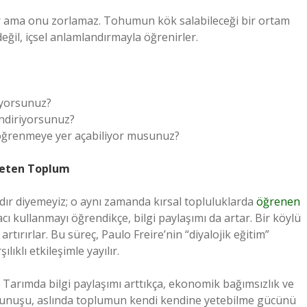
ür ama onu zorlamaz. Tohumun kök salabileceği bir ortam
 değil, içsel anlamlandırmayla öğrenirler.
liyorsunuz?
endiriyorsunuz?
 öğrenmeye yer açabiliyor musunuz?
reten Toplum
ıdır diyemeyiz; o aynı zamanda kırsal topluluklarda
öğrenen
ı kullanmayı öğrendikçe, bilgi paylaşımı da artar. Bir köylü
 artırırlar. Bu süreç, Paulo Freire’nin “diyalojik eğitim”
lıklı etkileşimle yayılır.
arımda bilgi paylaşımı arttıkça, ekonomik bağımsızlık ve
dokunuşu, aslında toplumun kendi kendine yetebilme gücünü