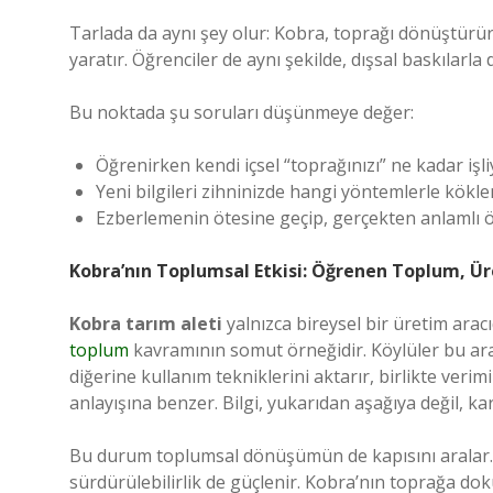
Tarlada da aynı şey olur: Kobra, toprağı dönüştür
yaratır. Öğrenciler de aynı şekilde, dışsal baskılarla
Bu noktada şu soruları düşünmeye değer:
Öğrenirken kendi içsel “toprağınızı” ne kadar iş
Yeni bilgileri zihninizde hangi yöntemlerle kökl
Ezberlemenin ötesine geçip, gerçekten anlamlı
Kobra’nın Toplumsal Etkisi: Öğrenen Toplum, Ü
Kobra tarım aleti
yalnızca bireysel bir üretim arac
toplum
kavramının somut örneğidir. Köylüler bu arac
diğerine kullanım tekniklerini aktarır, birlikte verimi
anlayışına benzer. Bilgi, yukarıdan aşağıya değil, karşı
Bu durum toplumsal dönüşümün de kapısını aralar. T
sürdürülebilirlik de güçlenir. Kobra’nın toprağa 