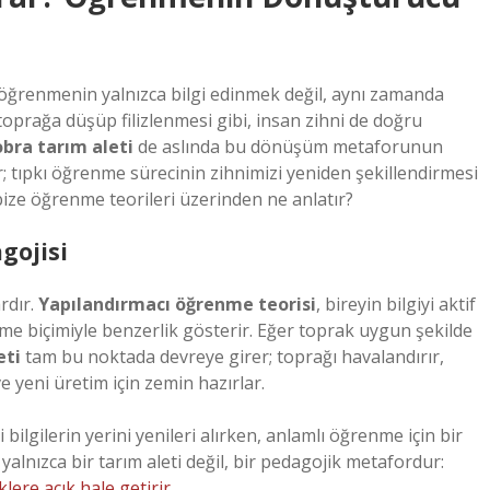
, öğrenmenin yalnızca bilgi edinmek değil, aynı zamanda
prağa düşüp filizlenmesi gibi, insan zihni de doğru
bra tarım aleti
de aslında bu dönüşüm metaforunun
ler; tıpkı öğrenme sürecinin zihnimizi yeniden şekillendirmesi
ize öğrenme teorileri üzerinden ne anlatır?
gojisi
rdır.
Yapılandırmacı öğrenme teorisi
, bireyin bilgiyi aktif
nme biçimiyle benzerlik gösterir. Eğer toprak uygun şekilde
eti
tam bu noktada devreye girer; toprağı havalandırır,
e yeni üretim için zemin hazırlar.
 bilgilerin yerini yenileri alırken, anlamlı öğrenme için bir
alnızca bir tarım aleti değil, bir pedagojik metafordur:
ere açık hale getirir.