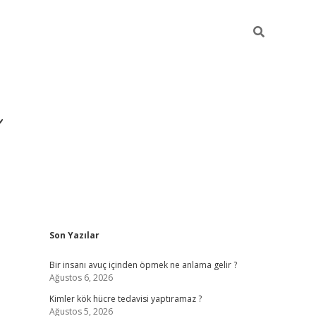
Sidebar
Son Yazılar
https://ilbet.cas
Bir insanı avuç içinden öpmek ne anlama gelir ?
Ağustos 6, 2026
Kimler kök hücre tedavisi yaptıramaz ?
Ağustos 5, 2026