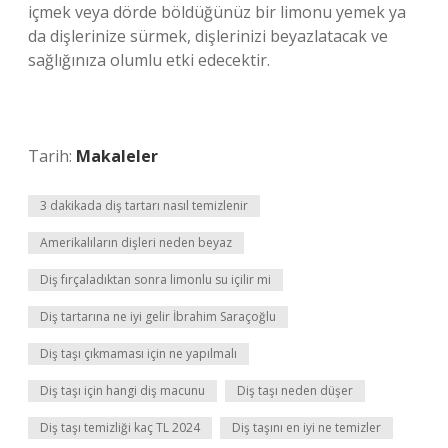
içmek veya dörde böldüğünüz bir limonu yemek ya
da dişlerinize sürmek, dişlerinizi beyazlatacak ve
sağlığınıza olumlu etki edecektir.
Tarih:
Makaleler
3 dakikada diş tartarı nasıl temizlenir
Amerikalıların dişleri neden beyaz
Diş fırçaladıktan sonra limonlu su içilir mi
Diş tartarına ne iyi gelir İbrahim Saraçoğlu
Diş taşı çıkmaması için ne yapılmalı
Diş taşı için hangi diş macunu
Diş taşı neden düşer
Diş taşı temizliği kaç TL 2024
Diş taşını en iyi ne temizler