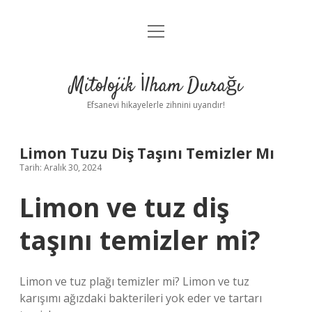
menüyü
Anasayfa
aç
Gizlilik Politikası
Mitolojik İlham Durağı
Yasal Uyarı
Efsanevi hikayelerle zihnini uyandır!
Hakkımızda
Limon Tuzu Diş Taşını Temizler Mı
Tarih: Aralık 30, 2024
Limon ve tuz diş
taşını temizler mi?
Limon ve tuz plağı temizler mi? Limon ve tuz
karışımı ağızdaki bakterileri yok eder ve tartarı