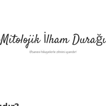
Mitolojik İlham Durağı
Efsanevi hikayelerle zihnini uyandır!