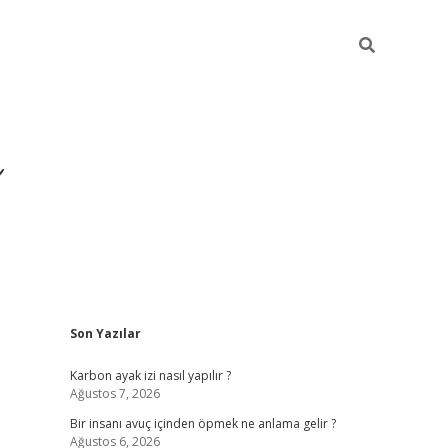
Sidebar
Son Yazılar
https://ilbet.casin
Karbon ayak izi nasıl yapılır ?
Ağustos 7, 2026
Bir insanı avuç içinden öpmek ne anlama gelir ?
Ağustos 6, 2026