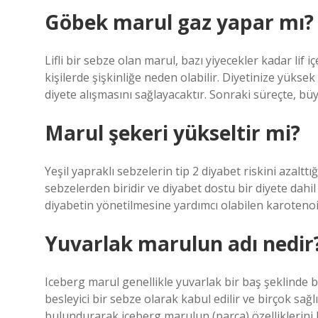
Göbek marul gaz yapar mı?
Lifli bir sebze olan marul, bazı yiyecekler kadar lif
kişilerde şişkinliğe neden olabilir. Diyetinize yükse
diyete alışmasını sağlayacaktır. Sonraki süreçte, bü
Marul şekeri yükseltir mi?
Yeşil yapraklı sebzelerin tip 2 diyabet riskini azalt
sebzelerden biridir ve diyabet dostu bir diyete dahil
diyabetin yönetilmesine yardımcı olabilen karotenoid
Yuvarlak marulun adı nedir
Iceberg marul genellikle yuvarlak bir baş şeklinde büy
besleyici bir sebze olarak kabul edilir ve birçok sa
bulundurarak iceberg marulun (parça) özelliklerini k