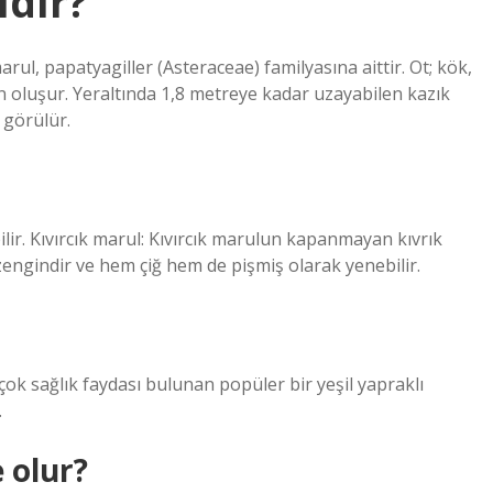
dır?
marul, papatyagiller (Asteraceae) familyasına aittir. Ot; kök,
n oluşur. Yeraltında 1,8 metreye kadar uzayabilen kazık
 görülür.
lir. Kıvırcık marul: Kıvırcık marulun kapanmayan kıvrık
zengindir ve hem çiğ hem de pişmiş olarak yenebilir.
ok sağlık faydası bulunan popüler bir yeşil yapraklı
.
 olur?