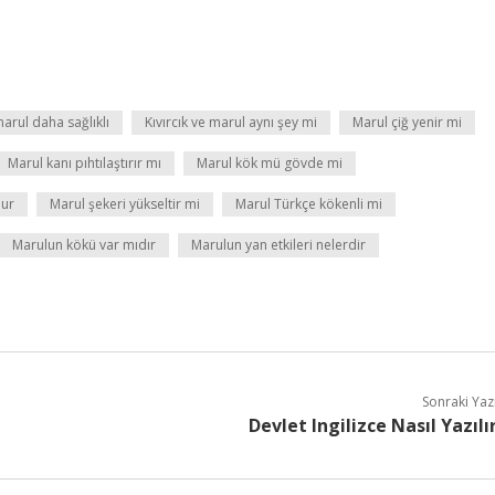
arul daha sağlıklı
Kıvırcık ve marul aynı şey mi
Marul çiğ yenir mi
Marul kanı pıhtılaştırır mı
Marul kök mü gövde mi
dur
Marul şekeri yükseltir mi
Marul Türkçe kökenli mi
Marulun kökü var mıdır
Marulun yan etkileri nelerdir
Sonraki Yaz
Devlet Ingilizce Nasıl Yazılı