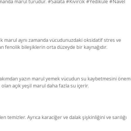
 zamanda marul türüdür. #Salata #Kıvırcık #Yedikule #Navel
rek marul aynı zamanda vücudunuzdaki oksidatif stres ve
n fenolik bileşiklerin orta düzeyde bir kaynağıdır.
 bakımdan yazın marul yemek vücudun su kaybetmesini öneml
olan açık yeşil marul daha fazla su içerir.
n temizler. Ayrıca karaciğer ve dalak şişkinliğini ve sarılığı