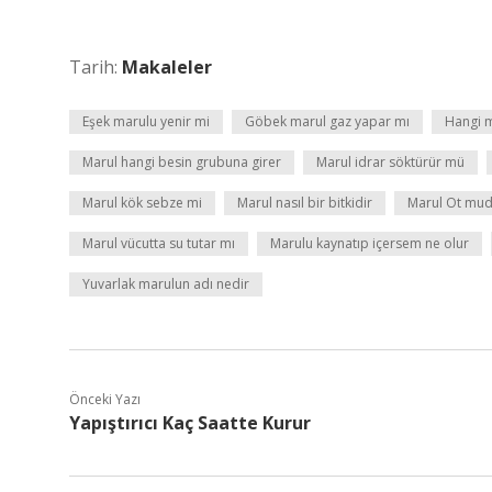
Tarih:
Makaleler
Eşek marulu yenir mi
Göbek marul gaz yapar mı
Hangi m
Marul hangi besin grubuna girer
Marul idrar söktürür mü
Marul kök sebze mi
Marul nasıl bir bitkidir
Marul Ot mu
Marul vücutta su tutar mı
Marulu kaynatıp içersem ne olur
Yuvarlak marulun adı nedir
Önceki Yazı
Yapıştırıcı Kaç Saatte Kurur