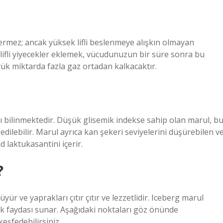
 içermez; ancak yüksek lifli beslenmeye alışkın olmayan
k lifli yiyecekler eklemek, vücudunuzun bir süre sonra bu
yük miktarda fazla gaz ortadan kalkacaktır.
tığı bilinmektedir. Düşük glisemik indekse sahip olan marul, b
 edilebilir. Marul ayrıca kan şekeri seviyelerini düşürebilen v
 laktukasantini içerir.
?
ür ve yaprakları çıtır çıtır ve lezzetlidir. Iceberg marul
ğlık faydası sunar. Aşağıdaki noktaları göz önünde
eşfedebilirsiniz.