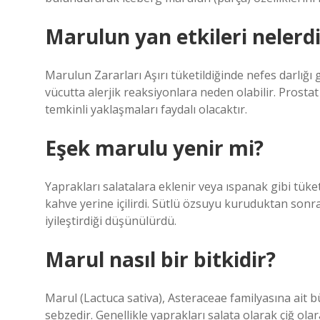
Marulun yan etkileri nelerdi
Marulun Zararları Aşırı tüketildiğinde nefes darlığı 
vücutta alerjik reaksiyonlara neden olabilir. Prost
temkinli yaklaşmaları faydalı olacaktır.
Eşek marulu yenir mi?
Yaprakları salatalara eklenir veya ıspanak gibi tüketi
kahve yerine içilirdi. Sütlü özsuyu kuruduktan sonra 
iyileştirdiği düşünülürdü.
Marul nasıl bir bitkidir?
Marul (Lactuca sativa), Asteraceae familyasına ait büyü
sebzedir. Genellikle yaprakları salata olarak çiğ ola