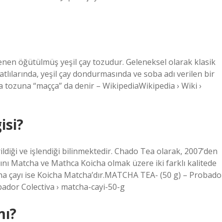
lenen öğütülmüş yeşil çay tozudur. Geleneksel olarak klasik
atlılarında, yeşil çay dondurmasında ve soba adı verilen bir
a tozuna “maçça” da denir – WikipediaWikipedia › Wiki ›
isi?
ildiği ve işlendiği bilinmektedir. Chado Tea olarak, 2007’den
rını Matcha ve Mathca Koicha olmak üzere iki farklı kalitede
cha çayı ise Koicha Matcha’dır.MATCHA TEA- (50 g) – Probado
ador Colectiva › matcha-cayi-50-g
mı?