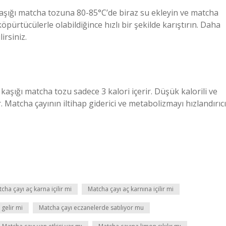
ı kaşığı matcha tozuna 80-85°C’de biraz su ekleyin ve matcha
pürtücülerle olabildiğince hızlı bir şekilde karıştırın. Daha
irsiniz.
kaşığı matcha tozu sadece 3 kalori içerir. Düşük kalorili ve
 Matcha çayının iltihap giderici ve metabolizmayı hızlandırıcı
cha çayı aç karna içilir mi
Matcha çayı aç karnına içilir mi
 gelir mi
Matcha çayı eczanelerde satılıyor mu