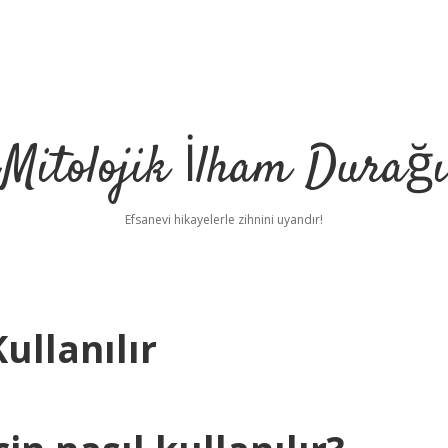
Mitolojik İlham Durağı
Efsanevi hikayelerle zihnini uyandır!
ullanılır