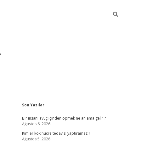
Sidebar
Son Yazılar
https://ilbet.casino/
Bir insanı avuç içinden öpmek ne anlama gelir ?
Ağustos 6, 2026
Kimler kök hücre tedavisi yaptıramaz ?
Ağustos 5, 2026