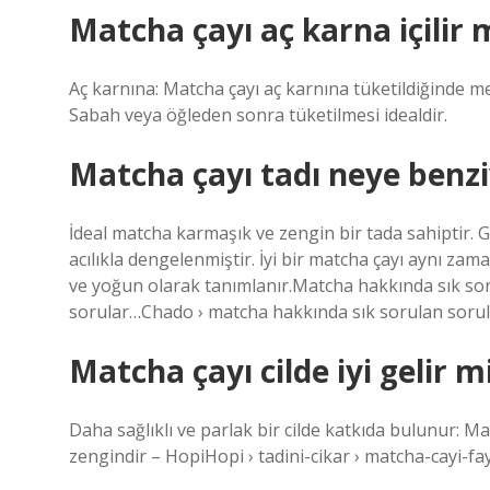
Matcha çayı aç karna içilir 
Aç karnına: Matcha çayı aç karnına tüketildiğinde meta
Sabah veya öğleden sonra tüketilmesi idealdir.
Matcha çayı tadı neye benz
İdeal matcha karmaşık ve zengin bir tada sahiptir. Ge
acılıkla dengelenmiştir. İyi bir matcha çayı aynı zaman
ve yoğun olarak tanımlanır.Matcha hakkında sık so
sorular…Chado › matcha hakkında sık sorulan soru
Matcha çayı cilde iyi gelir m
Daha sağlıklı ve parlak bir cilde katkıda bulunur: M
zengindir – HopiHopi › tadini-cikar › matcha-cayi-fay