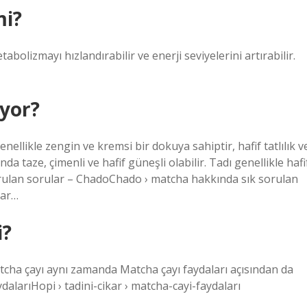
mi?
bolizmayı hızlandırabilir ve enerji seviyelerini artırabilir.
iyor?
nellikle zengin ve kremsi bir dokuya sahiptir, hafif tatlılık v
da taze, çimenli ve hafif güneşli olabilir. Tadı genellikle hafi
rulan sorular – ChadoChado › matcha hakkında sık sorulan
lar…
i?
atcha çayı aynı zamanda Matcha çayı faydaları açısından da
dalarıHopi › tadini-cikar › matcha-cayi-faydaları