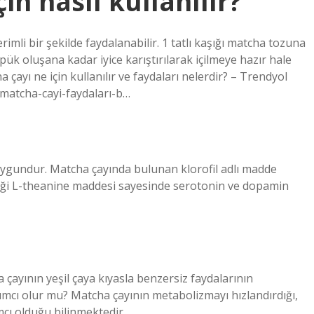
n nasıl kullanılır?
li bir şekilde faydalanabilir. 1 tatlı kaşığı matcha tozuna
pük oluşana kadar iyice karıştırılarak içilmeye hazır hale
cha çayı ne için kullanılır ve faydaları nelerdir? – Trendyol
 matcha-cayi-faydaları-b…
 uygundur. Matcha çayında bulunan klorofil adlı madde
diği L-theanine maddesi sayesinde serotonin ve dopamin
ayının yeşil çaya kıyasla benzersiz faydalarının
dımcı olur mu? Matcha çayının metabolizmayı hızlandırdığı,
mcı olduğu bilinmektedir.