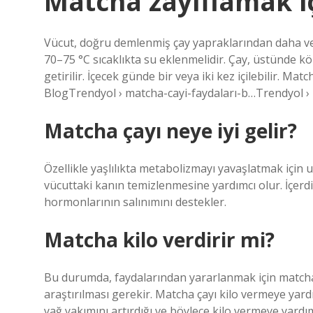
Matcha zayıflamak içi
Vücut, doğru demlenmiş çay yapraklarından daha verim
70–75 °C sıcaklıkta su eklenmelidir. Çay, üstünde kö
getirilir. İçecek günde bir veya iki kez içilebilir. Mat
BlogTrendyol › matcha-cayi-faydaları-b…Trendyol ›
Matcha çayı neye iyi gelir?
Özellikle yaşlılıkta metabolizmayı yavaşlatmak için
vücuttaki kanın temizlenmesine yardımcı olur. İçer
hormonlarının salınımını destekler.
Matcha kilo verdirir mi?
Bu durumda, faydalarından yararlanmak için matcha ç
araştırılması gerekir. Matcha çayı kilo vermeye yar
yağ yakımını artırdığı ve böylece kilo vermeye yardı