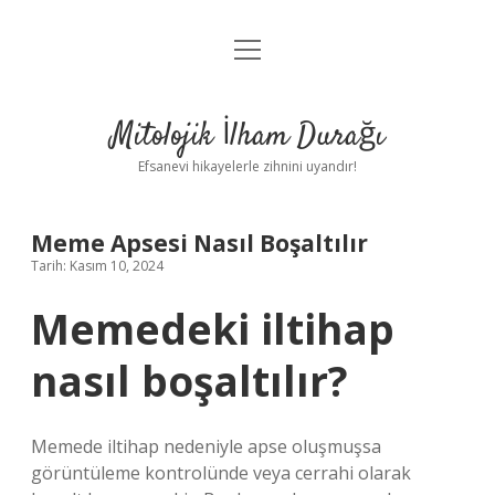
menüyü
Anasayfa
aç
Gizlilik Politikası
Mitolojik İlham Durağı
Yasal Uyarı
Efsanevi hikayelerle zihnini uyandır!
Hakkımızda
Meme Apsesi Nasıl Boşaltılır
Tarih: Kasım 10, 2024
Memedeki iltihap
nasıl boşaltılır?
Memede iltihap nedeniyle apse oluşmuşsa
görüntüleme kontrolünde veya cerrahi olarak