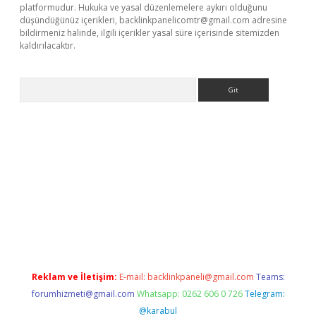
platformudur. Hukuka ve yasal düzenlemelere aykırı olduğunu
düşündüğünüz içerikleri,
backlinkpanelicomtr@gmail.com
adresine
bildirmeniz halinde, ilgili içerikler yasal süre içerisinde sitemizden
kaldırılacaktır.
Arama
ino/
Reklam ve İletişim:
E-mail:
backlinkpaneli@gmail.com
Teams:
forumhizmeti@gmail.com
Whatsapp: 0262 606 0 726
Telegram:
@karabul