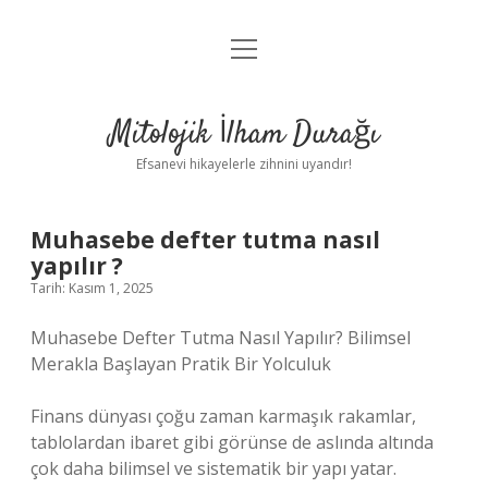
menüyü
Anasayfa
aç
Gizlilik Politikası
Mitolojik İlham Durağı
Yasal Uyarı
Efsanevi hikayelerle zihnini uyandır!
Hakkımızda
Muhasebe defter tutma nasıl
yapılır ?
Tarih: Kasım 1, 2025
Muhasebe Defter Tutma Nasıl Yapılır? Bilimsel
Merakla Başlayan Pratik Bir Yolculuk
Finans dünyası çoğu zaman karmaşık rakamlar,
tablolardan ibaret gibi görünse de aslında altında
çok daha bilimsel ve sistematik bir yapı yatar.