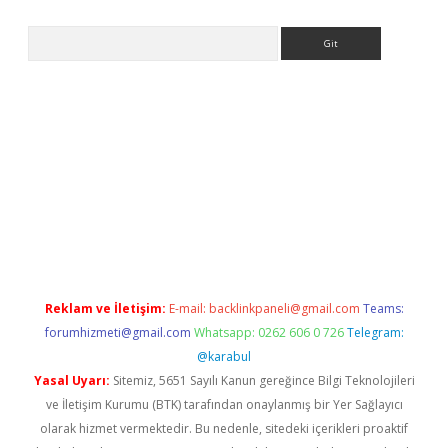
Arama
casino/
Reklam ve İletişim:
E-mail:
backlinkpaneli@gmail.com
Teams:
forumhizmeti@gmail.com
Whatsapp: 0262 606 0 726
Telegram:
@karabul
Yasal Uyarı:
Sitemiz, 5651 Sayılı Kanun gereğince Bilgi Teknolojileri
ve İletişim Kurumu (BTK) tarafından onaylanmış bir Yer Sağlayıcı
olarak hizmet vermektedir. Bu nedenle, sitedeki içerikleri proaktif