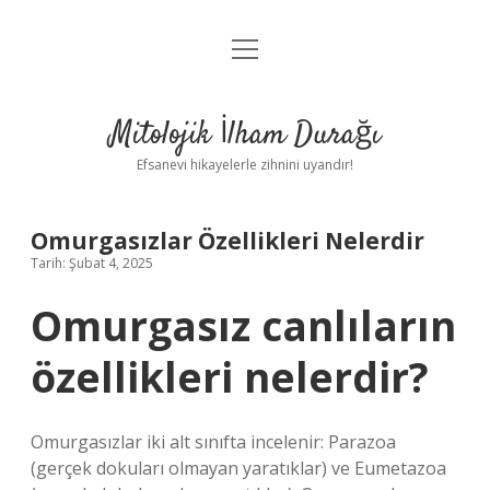
menüyü
Anasayfa
aç
Gizlilik Politikası
Mitolojik İlham Durağı
Yasal Uyarı
Efsanevi hikayelerle zihnini uyandır!
Hakkımızda
Omurgasızlar Özellikleri Nelerdir
Tarih: Şubat 4, 2025
Omurgasız canlıların
özellikleri nelerdir?
Omurgasızlar iki alt sınıfta incelenir: Parazoa
(gerçek dokuları olmayan yaratıklar) ve Eumetazoa