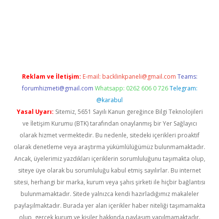
ino/
Reklam ve İletişim:
E-mail:
backlinkpaneli@gmail.com
Teams:
forumhizmeti@gmail.com
Whatsapp: 0262 606 0 726
Telegram:
@karabul
Yasal Uyarı:
Sitemiz, 5651 Sayılı Kanun gereğince Bilgi Teknolojileri
ve İletişim Kurumu (BTK) tarafından onaylanmış bir Yer Sağlayıcı
olarak hizmet vermektedir. Bu nedenle, sitedeki içerikleri proaktif
olarak denetleme veya araştırma yükümlülüğümüz bulunmamaktadır.
Ancak, üyelerimiz yazdıkları içeriklerin sorumluluğunu taşımakta olup,
siteye üye olarak bu sorumluluğu kabul etmiş sayılırlar. Bu internet
sitesi, herhangi bir marka, kurum veya şahıs şirketi ile hiçbir bağlantısı
bulunmamaktadır. Sitede yalnızca kendi hazırladığımız makaleler
paylaşılmaktadır. Burada yer alan içerikler haber niteliği taşımamakta
olup, gerçek kurum ve kişiler hakkında paylaşım yapılmamaktadır.