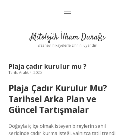
menüyü
Anasayfa
aç
Gizlilik Politikası
Mitolojik İlham Durağı
Yasal Uyarı
Efsanevi hikayelerle zihnini uyandır!
Hakkımızda
Plaja çadır kurulur mu ?
Tarih: Aralık 4, 2025
Plaja Çadır Kurulur Mu?
Tarihsel Arka Plan ve
Güncel Tartışmalar
Doğayla iç içe olmak isteyen bireylerin sahil
şeridinde çadır kurma isteği, yalnızca tatil trendi