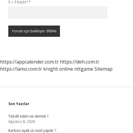
5 + 3 kaçtır?
*
https://appcalender.com.tr
https://deh.com.tr
https://lamo.com.tr
knight online
nttgame
Sitemap
Sidebar
Son Yazılar
Tebdil eden ne demek ?
Ağustos 8, 2026
Karbon ayak izi nasıl yapılır ?