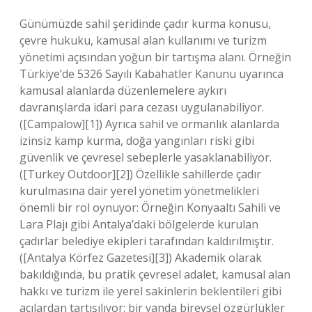
Günümüzde sahil şeridinde çadır kurma konusu,
çevre hukuku, kamusal alan kullanımı ve turizm
yönetimi açısından yoğun bir tartışma alanı. Örneğin
Türkiye’de 5326 Sayılı Kabahatler Kanunu uyarınca
kamusal alanlarda düzenlemelere aykırı
davranışlarda idari para cezası uygulanabiliyor.
([Campalow][1]) Ayrıca sahil ve ormanlık alanlarda
izinsiz kamp kurma, doğa yangınları riski gibi
güvenlik ve çevresel sebeplerle yasaklanabiliyor.
([Turkey Outdoor][2]) Özellikle sahillerde çadır
kurulmasına dair yerel yönetim yönetmelikleri
önemli bir rol oynuyor: Örneğin Konyaaltı Sahili ve
Lara Plajı gibi Antalya’daki bölgelerde kurulan
çadırlar belediye ekipleri tarafından kaldırılmıştır.
([Antalya Körfez Gazetesi][3]) Akademik olarak
bakıldığında, bu pratik çevresel adalet, kamusal alan
hakkı ve turizm ile yerel sakinlerin beklentileri gibi
açılardan tartışılıyor: bir yanda bireysel özgürlükler