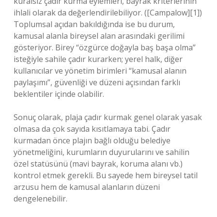
kuralsız çadır kurma eylemleri, bayrak kriterlerinin
ihlali olarak da değerlendirilebiliyor. ([Campalow][1])
Toplumsal açıdan bakıldığında ise bu durum,
kamusal alanla bireysel alan arasındaki gerilimi
gösteriyor. Birey “özgürce doğayla baş başa olma”
isteğiyle sahile çadır kurarken; yerel halk, diğer
kullanıcılar ve yönetim birimleri “kamusal alanın
paylaşımı”, güvenliği ve düzeni açısından farklı
beklentiler içinde olabilir.
Sonuç olarak, plaja çadır kurmak genel olarak yasak
olmasa da çok sayıda kısıtlamaya tabi. Çadır
kurmadan önce plajın bağlı olduğu belediye
yönetmeliğini, kurumların duyurularını ve sahilin
özel statüsünü (mavi bayrak, koruma alanı vb.)
kontrol etmek gerekli. Bu sayede hem bireysel tatil
arzusu hem de kamusal alanların düzeni
dengelenebilir.