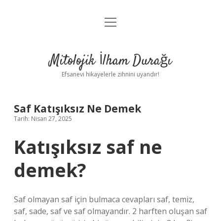
menüyü
Anasayfa
aç
Gizlilik Politikası
Mitolojik İlham Durağı
Yasal Uyarı
Efsanevi hikayelerle zihnini uyandır!
Hakkımızda
Saf Katışıksız Ne Demek
Tarih: Nisan 27, 2025
Katışıksız saf ne
demek?
Saf olmayan saf için bulmaca cevapları saf, temiz,
saf, sade, saf ve saf olmayandır. 2 harften oluşan saf