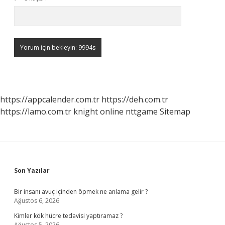
https://appcalender.com.tr
https://deh.com.tr
https://lamo.com.tr
knight online
nttgame
Sitemap
Sidebar
Son Yazılar
Bir insanı avuç içinden öpmek ne anlama gelir ?
Ağustos 6, 2026
Kimler kök hücre tedavisi yaptıramaz ?
Ağustos 5, 2026