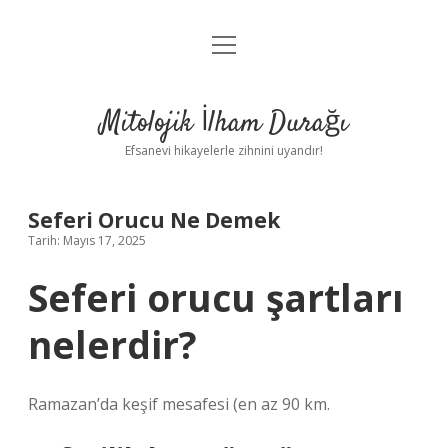
menüyü
Anasayfa
aç
Gizlilik Politikası
Mitolojik İlham Durağı
Yasal Uyarı
Efsanevi hikayelerle zihnini uyandır!
Hakkımızda
Seferi Orucu Ne Demek
Tarih: Mayıs 17, 2025
Seferi orucu şartları
nelerdir?
Ramazan’da keşif mesafesi (en az 90 km.