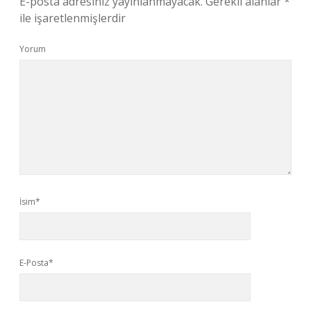
E-posta adresiniz yayınlanmayacak.
Gerekli alanlar
*
ile işaretlenmişlerdir
Yorum
İsim*
E-Posta*