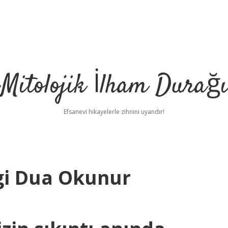
Mitolojik İlham Durağı
Efsanevi hikayelerle zihnini uyandır!
ngi Dua Okunur