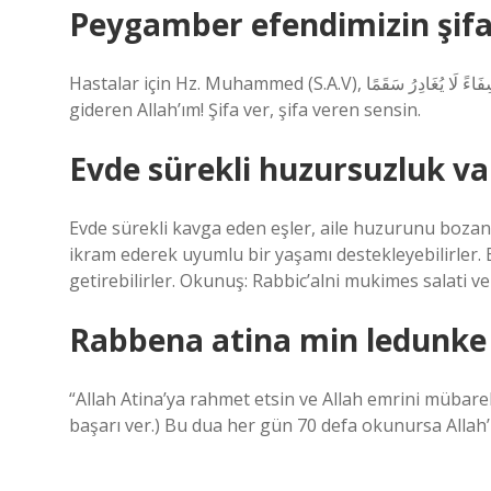
Peygamber efendimizin şifa
Hastalar için Hz. Muhammed (S.A.V), أَنْتَ الشَّافِي لاَ شَافِيَ إِلَّا أَنْتَ شِفَاءً لَا يُغَادِرُ سَقَمًا. “Ey insanların Rabbi ve sıkıntıları
gideren Allah’ım! Şifa ver, şifa veren sensin.
Evde sürekli huzursuzluk v
Evde sürekli kavga eden eşler, aile huzurunu bozan k
ikram ederek uyumlu bir yaşamı destekleyebilirler. Bu
getirebilirler. Okunuş: Rabbic’alni mukimes salati v
Rabbena atina min ledunke
“Allah Atina’ya rahmet etsin ve Allah emrini mübarek
başarı ver.) Bu dua her gün 70 defa okunursa Allah’ın