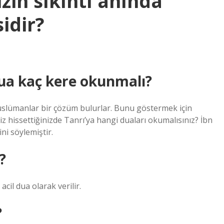
in sıkıntı anında
idir?
ua kaç kere okunmalı?
Müslümanlar bir çözüm bulurlar. Bunu göstermek için
z hissettiğinizde Tanrı’ya hangi duaları okumalısınız? İbn
i söylemiştir.
?
acil dua olarak verilir.
?