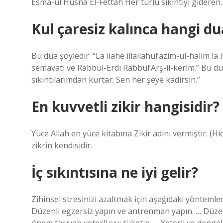
Esma-ül Hüsna El-Fettah Her türlü sıkıntıyı gideren
Kul çaresiz kalınca hangi d
Bu dua şöyledir: “La ilahe illallahül’azim-ul-halim la 
semavati ve Rabbül-Erdı Rabbül’Arş-il-kerim.” Bu du
sıkıntılarımdan kurtar. Sen her şeye kadirsin.”
En kuvvetli zikir hangisidir?
Yüce Allah en yüce kitabına Zikir adını vermiştir. (Hi
zikrin kendisidir.
İç sıkıntısına ne iyi gelir?
Zihinsel stresinizi azaltmak için aşağıdaki yöntemler
Düzenli egzersiz yapın ve antrenman yapın. … Düze