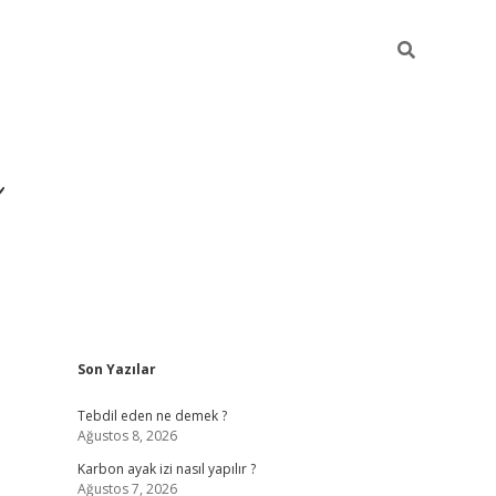
Sidebar
Son Yazılar
https://ilbet.casino/
Tebdil eden ne demek ?
Ağustos 8, 2026
Karbon ayak izi nasıl yapılır ?
Ağustos 7, 2026