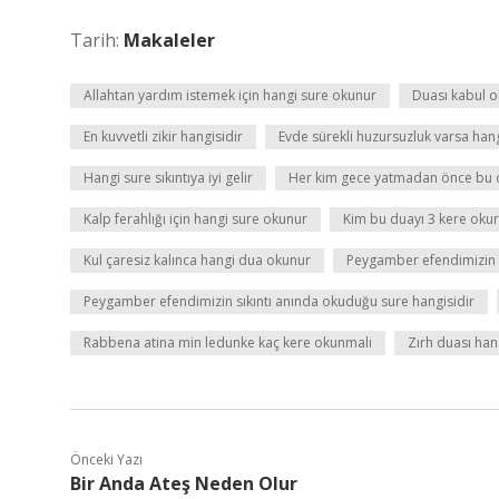
Tarih:
Makaleler
Allahtan yardım istemek için hangi sure okunur
Duası kabul o
En kuvvetli zikir hangisidir
Evde sürekli huzursuzluk varsa han
Hangi sure sıkıntıya iyi gelir
Her kim gece yatmadan önce bu 
Kalp ferahlığı için hangi sure okunur
Kim bu duayı 3 kere oku
Kul çaresiz kalınca hangi dua okunur
Peygamber efendimizin ş
Peygamber efendimizin sıkıntı anında okuduğu sure hangisidir
Rabbena atina min ledunke kaç kere okunmalı
Zırh duası han
Önceki Yazı
Bir Anda Ateş Neden Olur