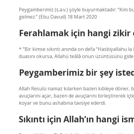
Peygamberimiz (s.a.v.) şöyle buyurmaktadır: “Kim 
gelmez.” (Ebu Davud) 18 Mart 2020
Ferahlamak için hangi zikir
* “Bir kimse sıkıntı anında on defa “Hasbiyallahu la 
duasını okursa, Allahü teâlâ onun üzüntüsünü gider
Peygamberimiz bir şey isted
Allah Resulü namaz kılarken bazen kıbleye döner, baz
avuçlarını açar, bazen de avuçlarını birleştirerek i
koyar ve bunu ashabına tavsiye ederdi.
Sıkıntı için Allah’ın hangi i