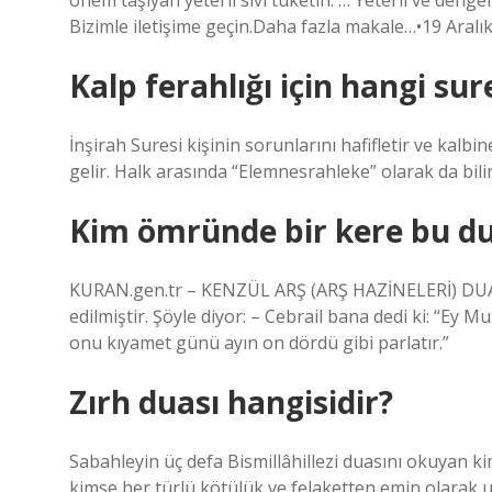
önem taşıyan yeterli sıvı tüketin. … Yeterli ve denge
Bizimle iletişime geçin.Daha fazla makale…•19 Aralı
Kalp ferahlığı için hangi su
İnşirah Suresi kişinin sorunlarını hafifletir ve kalbine
gelir. Halk arasında “Elemnesrahleke” olarak da bili
Kim ömründe bir kere bu du
KURAN.gen.tr – KENZÜL ARŞ (ARŞ HAZİNELERİ) DUAS
edilmiştir. Şöyle diyor: – Cebrail bana dedi ki: “E
onu kıyamet günü ayın on dördü gibi parlatır.”
Zırh duası hangisidir?
Sabahleyin üç defa Bismillâhillezi duasını okuyan 
kimse her türlü kötülük ve felaketten emin olarak uya