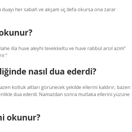
bu duayı her sabah ve akşam üç defa okursa ona zarar
 okunur?
ilahe illa huve aleyhi tevekkeltu ve huve rabbül arsıl azim”
ir.”
iğinde nasıl dua ederdi?
en koltuk altları görünecek şekilde ellerini kaldırır, bazen
çtenlikle dua ederdi. Namazdan sonra mutlaka ellerini yüzüne
smi okunur?