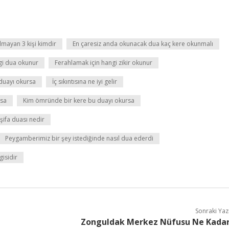
lmayan 3 kişi kimdir
En çaresiz anda okunacak dua kaç kere okunmalı
gi dua okunur
Ferahlamak için hangi zikir okunur
duayı okursa
İç sıkıntısına ne iyi gelir
rsa
Kim ömründe bir kere bu duayı okursa
ifa duası nedir
Peygamberimiz bir şey istediğinde nasıl dua ederdi
gisidir
Sonraki Yaz
Zonguldak Merkez Nüfusu Ne Kada