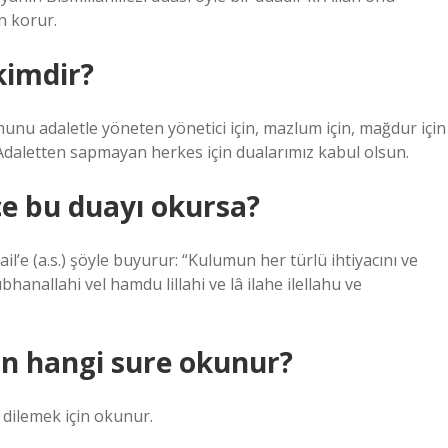
n korur.
kimdir?
munu adaletle yöneten yönetici için, mazlum için, mağdur için
 Adaletten sapmayan herkes için dualarımız kabul olsun.
e bu duayı okursa?
’e (a.s.) şöyle buyurur: “Kulumun her türlü ihtiyacını ve
anallahi vel hamdu lillahi ve lâ ilahe ilellahu ve
in hangi sure okunur?
m dilemek için okunur.