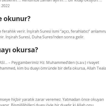
li beslenin. … Kendinize zaman ayırın. … Bir kitap okuyun. …
k 2022
re okunur?
 ferahlık verir. İnşirah Suresi ismi “açıcı, ferahlatıcı” anlamın
nir. İnşirah Suresi, Duha Suresi’nden sonra gelir.
ayı okursa?
I… – Peygamberimiz Hz. Muhammed’den (s.a.v.) rivayet
y Muhammed, kim bu duayı ömründe bir defa okursa, Allah Teal
kimseye hiçbir yaratık zarar veremez. Yatmadan önce okuyan
nır. Bismillâhillezi duası öyle bir duadır ki Allah onu