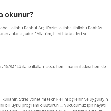
…
ua okunur?
ilahe illallahü Rabbül-Arş-il’azim la ilahe illallahü Rabbüs-
anın anlamı şudur: “Allah’ım, beni bütün dert ve
cr, 15/9.) “Lâ ilahe illallah” sözü hem imanın ifadesi hem de
i kullanın. Stres yönetimi tekniklerini öğrenin ve uygulayın. 
nli bir uyku programı oluşturun. … Vücudumuz için hayati