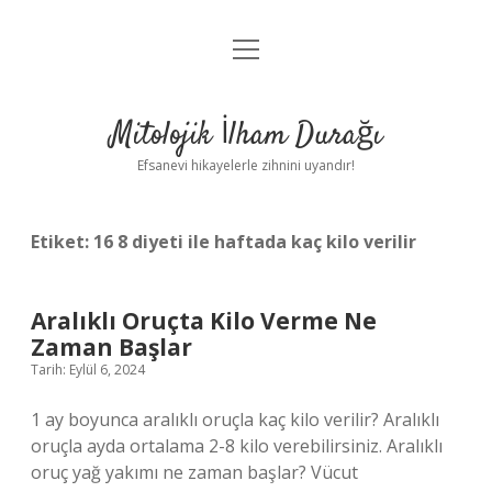
menüyü
Anasayfa
aç
Gizlilik Politikası
Mitolojik İlham Durağı
Yasal Uyarı
Efsanevi hikayelerle zihnini uyandır!
Hakkımızda
Etiket:
16 8 diyeti ile haftada kaç kilo verilir
Aralıklı Oruçta Kilo Verme Ne
Zaman Başlar
Tarih: Eylül 6, 2024
1 ay boyunca aralıklı oruçla kaç kilo verilir? Aralıklı
oruçla ayda ortalama 2-8 kilo verebilirsiniz. Aralıklı
oruç yağ yakımı ne zaman başlar? Vücut