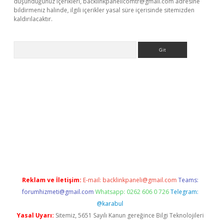
düşündüğünüz içerikleri,
backlinkpanelicomtr@gmail.com
adresine
bildirmeniz halinde, ilgili içerikler yasal süre içerisinde sitemizden
kaldırılacaktır.
Arama
ps://ilbet.casino/
Reklam ve İletişim:
E-mail:
backlinkpaneli@gmail.com
Teams:
forumhizmeti@gmail.com
Whatsapp: 0262 606 0 726
Telegram:
@karabul
Yasal Uyarı:
Sitemiz, 5651 Sayılı Kanun gereğince Bilgi Teknolojileri