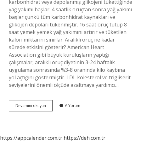
karbonhidrat veya depolanmış glikojeni tükettiğinde
yağ yakımı başlar. 4 saatlik oruçtan sonra yağ yakımı
başlar çünkü tüm karbonhidrat kaynakları ve
glikojen depoları tükenmiştir. 16 saat oruç tutup 8
saat yemek yemek yağ yakımını artırır ve tüketilen
kalori miktarını sınırlar. Aralıklı oruç ne kadar
sürede etkisini gösterir? American Heart
Association gibi büyük kuruluşların yaptığı
çalışmalar, aralıklı oruç diyetinin 3-24 haftalık
uygulama sonrasında %3-8 oranında kilo kaybına
yol açtığını göstermiştir. LDL kolesterol ve trigliserit
seviyelerini önemli ölçüde azaltmaya yardımcı…
Aralıklı
Devamını okuyun
6 Yorum
Oruçta
Kilo
Verme
Ne
Zaman
https://appcalender.com.tr
https://deh.com.tr
Başlar