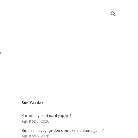
Sidebar
Son Yazılar
https://ilbet
Karbon ayak izi nasıl yapılır ?
Ağustos 7, 2026
Bir insanı avuç içinden öpmek ne anlama gelir ?
Ağustos 6, 2026