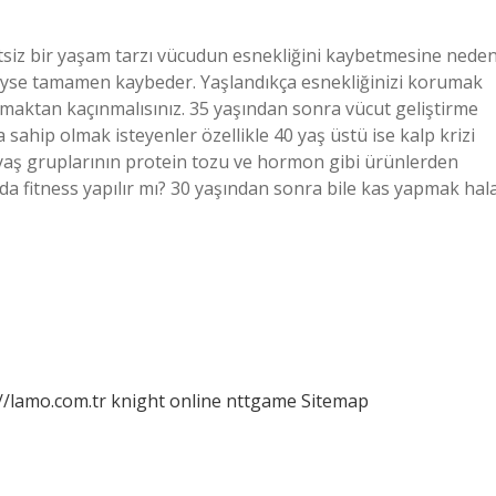
tsiz bir yaşam tarzı vücudun esnekliğini kaybetmesine nede
deyse tamamen kaybeder. Yaşlandıkça esnekliğinizi korumak
 olmaktan kaçınmalısınız. 35 yaşından sonra vücut geliştirme
a sahip olmak isteyenler özellikle 40 yaş üstü ise kalp krizi
m yaş gruplarının protein tozu ve hormon gibi ürünlerden
nda fitness yapılır mı? 30 yaşından sonra bile kas yapmak hal
//lamo.com.tr
knight online
nttgame
Sitemap