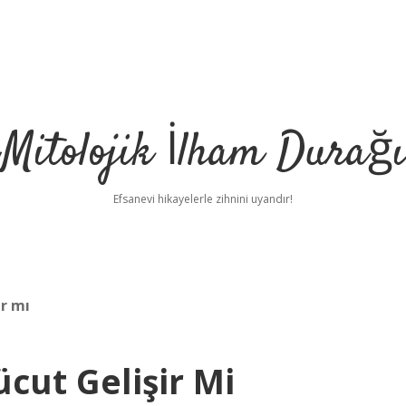
Mitolojik İlham Durağı
Efsanevi hikayelerle zihnini uyandır!
ır mı
cut Gelişir Mi