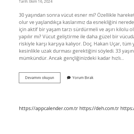
Tarih: Ekim 16, 2024
30 yaşından sonra vücut esner mi? Özellikle hareke
olur ve yaşlandıkça kaslarımız da esnekliğini nere
için aktif bir yaşam tarzı sürdürmeli ve aşırı kilolu
yapılır mı? Vücut geliştirme ile daha güzel bir vücud
riskiyle karşı karşıya kalıyor. Doç. Hakan Uçar, tü
kesinlikle uzak durması gerektiğini söyledi. 33 yaşı
mümkündür. Ancak gençliğinizdeki kadar hızlı…
30
Devamını okuyun
Yorum Bırak
Yaşından
Sonra
Vücut
Gelişir
Mi
https://appcalender.com.tr
https://deh.com.tr
https: